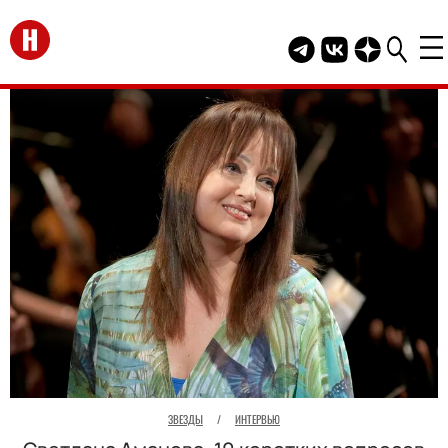
Перейти на главную
Telegram канал HEL
Группа HELLO В
Канал HELLO
ЗВЕЗДЫ
/
ИНТЕРВЬЮ