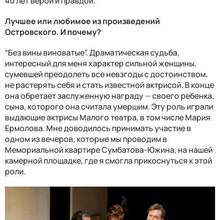
40 лет верой и правдой.
Лучшее или любимое из произведений
Островского. И почему?
“Без вины виноватые”. Драматическая судьба,
интересный для меня характер сильной женщины,
сумевшей преодолеть все невзгоды с достоинством,
не растерять себя и стать известной актрисой. В конце
она обретает заслуженную награду
—
своего ребенка,
сына, которого она считала умершим. Эту роль играли
выдающие актрисы Малого театра, в том числе Мария
Ермолова. Мне доводилось принимать участие в
одном из вечеров, которые мы проводим в
Мемориальной квартире Сумбатова-Южина, на нашей
камерной площадке, где я смогла прикоснуться к этой
роли.