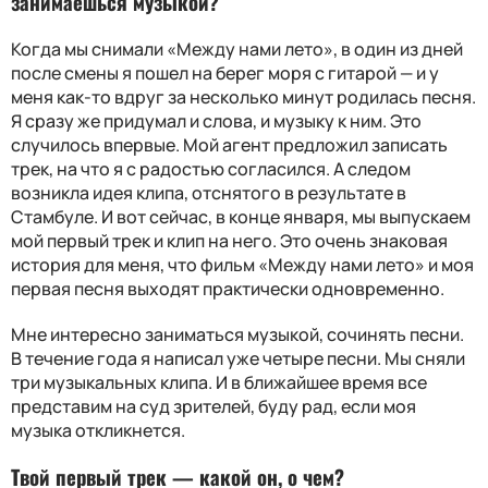
занимаешься музыкой?
Когда мы снимали «Между нами лето», в один из дней
после смены я пошел на берег моря с гитарой — и у
меня как-то вдруг за несколько минут родилась песня.
Я сразу же придумал и слова, и музыку к ним. Это
случилось впервые. Мой агент предложил записать
трек, на что я с радостью согласился. А следом
возникла идея клипа, отснятого в результате в
Стамбуле. И вот сейчас, в конце января, мы выпускаем
мой первый трек и клип на него. Это очень знаковая
история для меня, что фильм «Между нами лето» и моя
первая песня выходят практически одновременно.
Мне интересно заниматься музыкой, сочинять песни.
В течение года я написал уже четыре песни. Мы сняли
три музыкальных клипа. И в ближайшее время все
представим на суд зрителей, буду рад, если моя
музыка откликнется.
Твой первый трек — какой он, о чем?