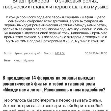
Влад Прохоров — о знаковых ролях,
творческих планах и первых шагах в музыке
В конце прошлого года его герой в сериале «Мафия — дело
семейное» очаровал всех зрителей, а уже 14 февраля на
экраны выходит романтическая картина «Между нами лета»,
рассказывающая о первой любви под музыку и песни. И сам он
30 января выпускает свой первый трек, написанный прямо во
время этих съемок. Мы поговорили с актером, а теперь еще и
музыкантом Владом Прохоровым о кино, музыке и критике.
Фото:
Архив пресс-служб
Текст:
HELLO!
30.01.2024 / 17:30
Теги:
Кино
Музыка
В преддверии 14 февраля на экраны выходит
романтический фильм с тобой в главной роли
«Между нами лето». Расскажешь о нем подробнее?
Не хотелось бы спойлерить и пересказывать фильм.
Искренне приглашаю всех зрителей: берите с собой
друзей, любимых, близких и идите в кино. Фильм можно