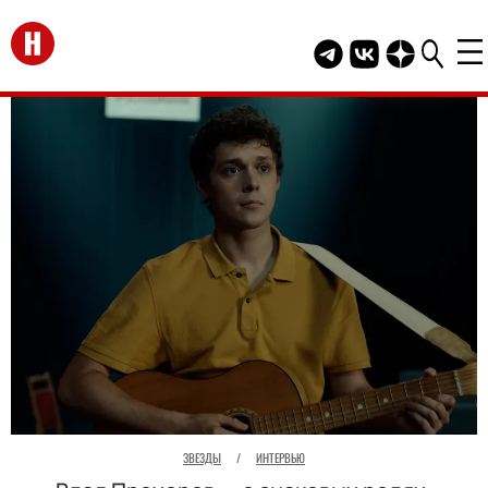
Перейти на главную
Telegram канал HEL
Группа HELLO В
Канал HELLO
ЗВЕЗДЫ
/
ИНТЕРВЬЮ