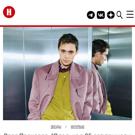
Перейти на главную
Telegram канал HEL
Группа HELLO В
Канал HELLO
ЗВЕЗДЫ
/
ИНТЕРВЬЮ