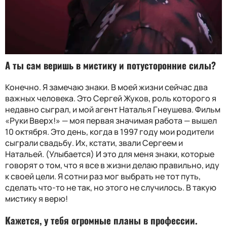
А ты сам веришь в мистику и потусторонние силы?
Конечно. Я замечаю знаки. В моей жизни сейчас два
важных человека. Это Сергей Жуков, роль которого я
недавно сыграл, и мой агент Наталья Гнеушева. Фильм
«Руки Вверх!» — моя первая значимая работа — вышел
10 октября. Это день, когда в 1997 году мои родители
сыграли свадьбу. Их, кстати, звали Сергеем и
Натальей. (Улыбается) И это для меня знаки, которые
говорят о том, что я все в жизни делаю правильно, иду
к своей цели. Я сотни раз мог выбрать не тот путь,
сделать что-то не так, но этого не случилось. В такую
мистику я верю!
Кажется, у тебя огромные планы в профессии.