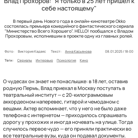
Влад Прохоров: "Я только в 25 лет пришел к
себе настоящему"
В первый день Нового года в онлайн-кинотеатре Okko
состоялась премьера комедийного фантастического сериала
"Министерство Всего Хорошего". HELLO! пообщался с Владом
Прохоровым, исполнившим в проекте одну из главных ролей.
Фото:
Виктория Кадаяс
Текст:
Анна Касьянова
08.01.2025 / 18:00
Теги:
Сериалы
Интервью
Психология
Кино
О чудесах он знает не понаслышке: в 18 лет, оставив
родную Пермь, Влад приехал в Москву поступать в
театральный институт — с 20-килограммовым
аккордеоном наперевес, гитарой и чемоданом с
вещами. Актер вспоминает, что у него не было даже
телефона с интернетом — приходилось спрашивать
дорогу у прохожих и иногда ночевать на улице. Тогда
случилось первое чудо — его приняли практически во
все театральные вузы, куда он подавал документы.