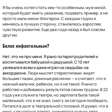
Я бы очень хотел стать кем-то особенным, мужчиной,
который будет иметь уважение, подавать пример, а не
просто мальчиком-блогером. С каждым годом я
меняюсь в лучшую сторону, становлюсь взрослее,
чувствую развитие. Еще два года назад я был совсем
другим.
Более инфантильным?
Нет, это не про меня. Я рано потерял родителей и
воспитывался бабушкой и дедушкой. С 10 лет
увлекался всем и даже играл на свадьбах на
аккордеоне.
Люди мыслят стереотипами: видят
большие глазки, длинные реснички — и считают, что я
нежный мальчик, ребенок, но я не такой. Я много
работаю и добиваюсь результатов своим трудом. В 22
года уже служил в театре, но зарплата была такой
маленькой, что я не знал, смогу ли сегодня пообедать.
Питался в долг в театральной столовой. И думал, что в
кино, где хорошо платят, снимаются только дети