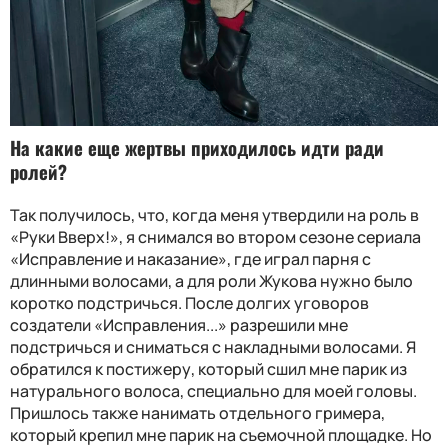
На какие еще жертвы приходилось идти ради
ролей?
Так получилось, что, когда меня утвердили на роль в
«Руки Вверх!», я снимался во втором сезоне сериала
«Исправление и наказание», где играл парня с
длинными волосами, а для роли Жукова нужно было
коротко подстричься. После долгих уговоров
создатели «Исправления...» разрешили мне
подстричься и сниматься с накладными волосами. Я
обратился к постижеру, который сшил мне парик из
натурального волоса, специально для моей головы.
Пришлось также нанимать отдельного гримера,
который крепил мне парик на съемочной площадке. Но