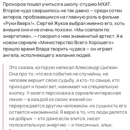
Прохоров пошел учиться в школу-студию МХАТ.
Второе чудо свершилось не так давно — среди сотен
актеров, пробовавшихся на главную роль в фильме
«Руки Вверх!», Сергей Жуков выбрал именно его, хоть
внешне они и не очень похожи. «Мы совпали по
энергетике», — говорил о нем знаменитый артист. А в
новом сериале «Министерство Всего Хорошего»
пришло время Влада творить чудеса — он играет
ангела, исполняющего желания людей.
Это сказка, которую написал Александр Цыпкин.
Она про то, что все события не случайны, не
человек вершит свою судьбу, а кто-то свыше, кто
приходит и помогает, нажимает на специальную
кнопку. У моего персонажа в сериале интересная
линия — в каждой из своих жизней он
перерождается другим человеком, но сущность его
остается неизменной. Я верю в то, что люди делятся
на добрых — кто даже если злится, несет
положительную энергию — и токсичных, злых.