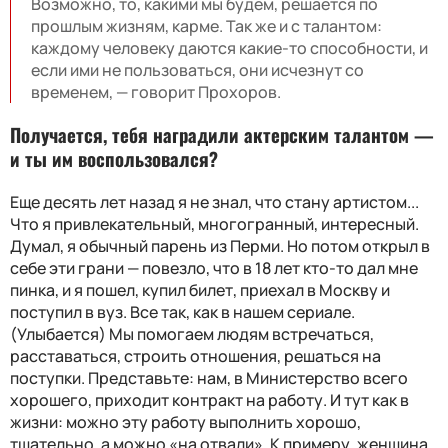
Возможно, то, какими мы будем, решается по
прошлым жизням, карме. Так же и с талантом:
каждому человеку даются какие-то способности, и
если ими не пользоваться, они исчезнут со
временем, — говорит Прохоров.
Получается, тебя наградили актерским талантом —
и ты им воспользовался?
Еще десять лет назад я не знал, что стану артистом...
Что я привлекательный, многогранный, интересный.
Думал, я обычный парень из Перми. Но потом открыл в
себе эти грани — повезло, что в 18 лет кто-то дал мне
пинка, и я пошел, купил билет, приехал в Москву и
поступил в вуз. Все так, как в нашем сериале.
(Улыбается) Мы помогаем людям встречаться,
расставаться, строить отношения, решаться на
поступки. Представьте: нам, в Министерство всего
хорошего, приходит контракт на работу. И тут как в
жизни: можно эту работу выполнить хорошо,
тщательно, а можно «на отвали». К примеру, женщина