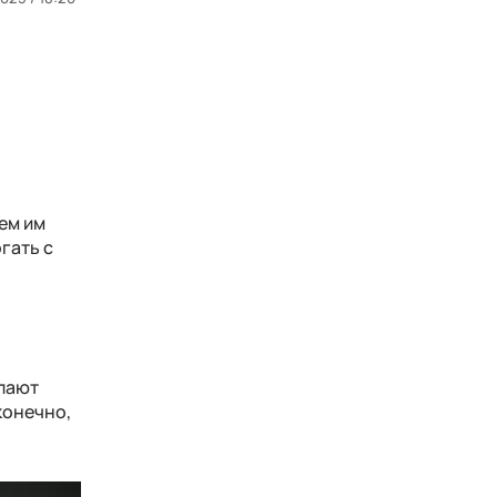
ем им
гать c
елают
конечно,