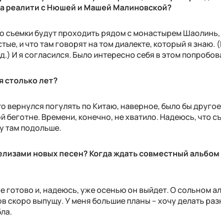
на реалити с Нюшей и Машей Малиновской?
то съемки будут проходить рядом с монастырем Шаолинь,
тые, и что там говорят на том диалекте, который я знаю. 
ед.) И я согласился. Было интересно себя в этом попробов
я столько лет?
то вернулся погулять по Китаю, наверное, было бы друго
й беготне. Времени, конечно, не хватило. Надеюсь, что с
у там подольше.
 релизами новых песен? Когда ждать совместный альбом
е готово и, надеюсь, уже осенью он выйдет. О сольном а
ов скоро выпущу. У меня большие планы – хочу делать ра
ла.