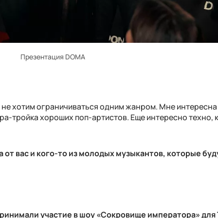
Презентация DOMA
и не хотим ограничиваться одним жанром. Мне интересна
пара-тройка хороших поп-артистов. Еще интересно техно, 
от вас и кого-то из молодых музыкантов, которые буду
 принимали участие в шоу «Сокровище императора» для 