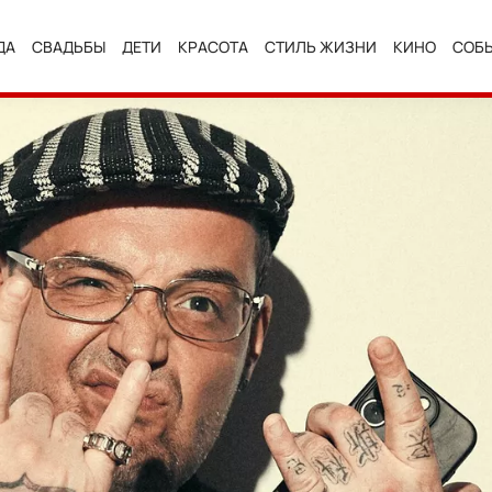
ДА
СВАДЬБЫ
ДЕТИ
КРАСОТА
СТИЛЬ ЖИЗНИ
КИНО
СОБ