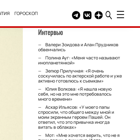
ЫТИЯ
ГОРОСКОП
Telegram канал HELLO
Группа HELLO Вконтакт
Канал HELLO в Дзе
Интервью
Валери Зоидова и Алан Прудников
обвенчались
Полина Ауг: «Меня часто называют
инопланетянкой»
Зепюр Прилучная: «Я очень
соскучилась по актерской работе и уже
активно готовлюсь к съемкам»
Юлия Волкова: «Я нашла новую
себя, но на это мне потребовалось
много времени»
Аскар Ильясов: «У моего папы
спросили, что общего между мной и
моим экранным героем Пашей. Он
ответил, что это привычка иногда
витать в облаках»
Мот: «Мне хочется верить, что не я