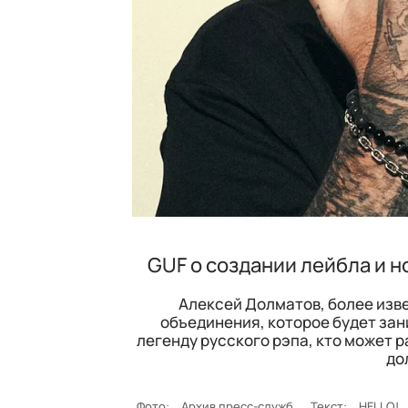
GUF о создании лейбла и н
Алексей Долматов, более изве
объединения, которое будет за
легенду русского рэпа, кто может р
до
Фото:
Архив пресс-служб
Текст:
HELLO!