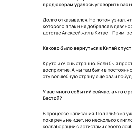
продюсерам удалось уговорить вас 
Долго отказывался. Но потом узнал, ч
которого я так и не добрался в девянос
детстве Алексей жил в Китае – Прим. р
Каково было вернуться в Китай спуст
Круто и очень странно. Если бы я прос
восприятие. А мы там были в постоянно
эту волшебную страну еще раз и побуд
У вас много событий сейчас, а что с
Бастой?
В процессе написания. Пол альбома уж
пока речь не идет, но несколько сингл
коллаборации с артистами своего лейб