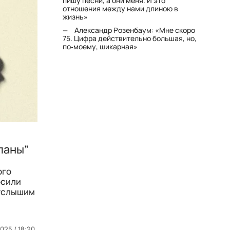
пишу песни, а они меня. И это
отношения между нами длиною в
жизнь»
Александр Розенбаум: «Мне скоро
75. Цифра действительно большая, но,
по‑моему, шикарная»
ланы”
ого
осили
 услышим
025 / 18:20