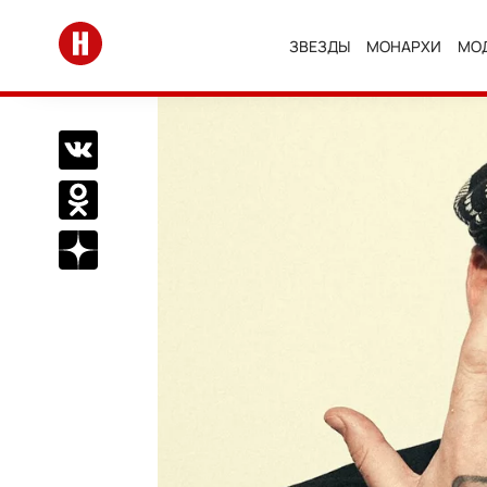
Перейти на главную
ЗВЕЗДЫ
МОНАРХИ
МО
Поделиться Вконтакте
Поделиться в Одноклассниках
Подписаться на нас в Дзен