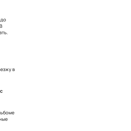
 до
(В
ать.
е
ъезжу в
 с
льбоме
зные