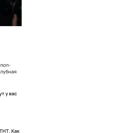
 поп-
клубная
т у вас
ТНТ. Как