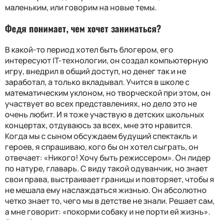
маленьким, или говорим на новые темы.
Федя понимает, чем хочет заниматься?
В какой-то период хотел быть блогером, его
интересуют IT-технологии, он создал компьютерную
игру, внедрил в общий доступ, но денег так и не
заработал, а только вкладывал. Учится в школе с
математическим уклоном, но творческой при этом, он
участвует во всех представлениях, но дело это не
очень любит. И я тоже участвую в детских школьных
концертах, отдуваюсь за всех, мне это нравится.
Когда мы с сыном обсуждаем будущий спектакль и
героев, я спрашиваю, кого бы он хотел сыграть, он
отвечает: «Никого! Хочу быть режиссером». Он лидер
по натуре, главарь. С виду такой одуванчик, но знает
свои права, выстраивает границы и повторяет, чтобы я
не мешала ему наслаждаться жизнью. Он абсолютно
четко знает то, чего мы в детстве не знали. Решает сам,
а мне говорит: «покорми собаку и не порти ей жизнь».