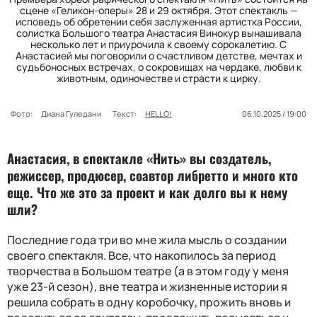
сцене «Геликон-оперы» 28 и 29 октября. Этот спектакль —
исповедь об обретении себя заслуженная артистка России,
солистка Большого театра Анастасия Винокур вынашивала
несколько лет и приурочила к своему сорокалетию. С
Анастасией мы поговорили о счастливом детстве, мечтах и
судьбоносных встречах, о сокровищах на чердаке, любви к
животным, одиночестве и страсти к цирку.
Фото:
Диана Гуледани
Текст:
HELLO!
06.10.2025 / 19:00
Анастасия, в спектакле «Нить» вы создатель,
режиссер, продюсер, соавтор либретто и много кто
еще. Что же это за проект и как долго вы к нему
шли?
Последние года три во мне жила мысль о создании
своего спектакля. Все, что накопилось за период
творчества в Большом театре (а в этом году у меня
уже 23-й сезон), вне театра и жизненные истории я
решила собрать в одну коробочку, прожить вновь и