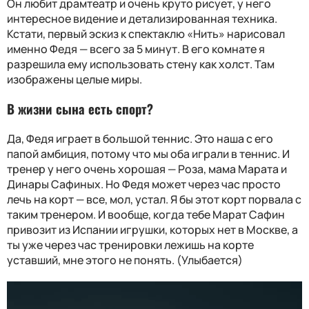
Он любит драмтеатр и очень круто рисует, у него
интересное видение и детализированная техника.
Кстати, первый эскиз к спектаклю «Нить» нарисовал
именно Федя — всего за 5 минут. В его комнате я
разрешила ему использовать стену как холст. Там
изображены целые миры.
В жизни сына есть спорт?
Да, Федя играет в большой теннис. Это наша с его
папой амбиция, потому что мы оба играли в теннис. И
тренер у него очень хорошая — Роза, мама Марата и
Динары Сафиных. Но Федя может через час просто
лечь на корт — все, мол, устал. Я бы этот корт порвала с
таким тренером. И вообще, когда тебе Марат Сафин
привозит из Испании игрушки, которых нет в Москве, а
ты уже через час тренировки лежишь на корте
уставший, мне этого не понять. (Улыбается)