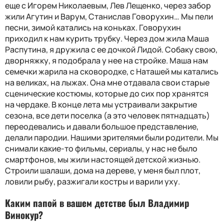
еще с Игорем Николаевым, Лев Лещенко, через забор
жили Агутин и Варум, Станислав Говорухин… Мы пели
песни, зимой катались на коньках. Говорухин
приходил к нам курить трубку. Через дом жила Маша
Распутина, я дружила с ее дочкой Лидой. Собаку свою,
дворняжку, я подобрала у нее на стройке. Маша нам
семечки жарила на сковородке, с Наташей мы катались
на великах, на лыжах. Она мне отдавала свои старые
сценические костюмы, которые до сих пор хранятся
на чердаке. В конце лета мы устраивали закрытие
сезона, все дети поселка (а это человек пятнадцать)
переодевались и давали большое представление,
делали пародии. Нашими зрителями были родители. Мы
снимали какие-то фильмы, сериалы, у нас не было
смартфонов, мы жили настоящей детской жизнью.
Строили шалаши, дома на дереве, у меня был плот,
ловили рыбу, разжигали костры и варили уху.
Каким папой в вашем детстве был Владимир
Винокур?