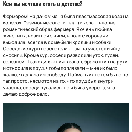
Кем вы мечтали стать в детстве?
Фермером! На даче у меня была пластмассовая коза на
колесах. Резиновые сапоги, плащ и коза — вполне
романтический образ фермера. Я очень любила
животных, возиться с ними, в поле с коровами
выходила, всегда в доме были кролики и собаки.
Соседские куры перелетели к нам на участок и яйца
сносили. Кроме кур, соседи разводили уток, гусей,
селезней. Я заходила к ним в загон, брала птиц на руки
и относила в пруд, чтобы поплавали — мне их было
жалко, я давала им свободу. Поймать их потом было не
так просто, несмотря на то, что пруд был внутри
участка, соседи ругались, но я была уверена, что
делаю доброе дело.