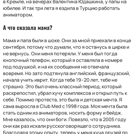
в Кремле, на вечерах Валентина Юдашкина, у папы на
юбилее. И так три лета я ездила в Турцию работать
аниматором.
А что сказала мама?
Мама и папа были в шоке. Они за мной приехали в конце
сентября, потому что думали, что я останусь в цирке и
не вернусь. Они меня потеряли. У меня был тогда
кнопочный телефон, который я оставляла в номере
под подушкой, и на их сообщения не отвечала
вовремя. Но зато подтянула английский, французский,
начала учить иврит. Когда тебе 19–20 лет, тебе не
страшно. Это был очень классный период, который
раскрепостил, убрал кучу комплексов и открыл путь к
себе. Помимо протеста, это была и детская мечта. Я
сама выросла в Club Med с 1998 года. Моя мечта была
стать одним из аниматоров, носить форму и бейдж.
Мне казалось, что они боги. Повезло, что в 2005 году
они как раз искали русскоговорящего сотрудника.
Благодаря этому опыту, теперь у меня куча друзей по