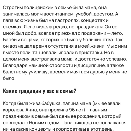
Строгим полицейским в семье была мама, она
занималась моим воспитанием, учебой, досугом. А
папа всю жизнь был на гастролях, концертах и
съемках. Я его видела редко, по праздникам. Он со
мной был добр, всегда приезжал с подарками — лего,
Барби и вещами, которых не было у большинства. Так
он возмещал время отсутствия в моей жизни. Мы с ним
вместе пели, танцевали, играли в приставки. Но в
целом меня выстраивала мама, и достаточно успешно.
Благодаря маминой строгости и дисциплине, а также
балетному училищу, времени маяться дурью у меня не
было.
Какие традиции у вас в семье?
Когда была жива бабушка, папина мама (мы ее звали
королева Анна, она прожила 96 лет), главным
праздником в семье был день ее рождения, который
совпадал с Новым годом. Папа никогда не соглашался
ни на какие концерты и корпоративы в этот день,