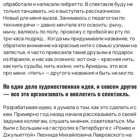
обработали и написали либретто. В спектакле буду не
только танцевать, но и выступать рассказчиком.
Новый для меня вызов. Занимаюсь с педагогом по
технике речи — давно мечтала это освоить: рычу,
мычу, валяюсь по полу, провожу с пробкой во рту по
три часа подряд... Когда мы придумывали название, то
обратили внимание на красные нити с семью узлами на
запястье, я часто привозила такие друзьям в подарок
из Израиля, и нас как осенило: вот она — красная нить,
как нить судьбы, нить жизни, нить Ариадны, это все
про меня. «Нить» — другого названия и быть не могло.
Но одно дело художественная идея, и совсем другое
— все это организовать и воплотить в спектакль.
Разрабатывая идею, я думала о том, как это сделать и с
кем. Примерно год назад начала рассказывать о своей
задумке коллегам, слушать мнения, советоваться. Мы
были с Большим на гастролях в Петербурге с «Ромео и
Джульеттой» Леонида Михайловича Лавровского на