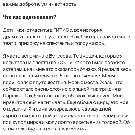
важны доброта, ум и честность.
Что вас вдохновляет?
Дети, мои студенты в ГИТИСе, вся история
драмтеатра, как он устроен. Я люблю проваливаться в
театр, прихожу на спектакль и погружаюсь.
Я часто вспоминаю Бутусова. Те эмоции, которые я
испытала на спектакле «Сын», как это было прожито
актерами, как мне это оказалось близко. Я рыдала весь
спектакль, для меня это было потрясение. Меня
вдохновляют путешествия. Новые места. Жаль, что
сейчас стало очень сложно с опцией «на три дня в
Париж». Я люблю выставки, обожаю живопись. Мне
нравится себя напитывать. Еще обожаю цирк, это моя
отдушина. Я и сама возвращаюсь к воздушной
акробатике, которой занималась пять лет. Забираюсь
под купол цирка и могу долго висеть вниз головой. Об
этом тоже будет в спектакле «Нить».