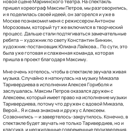
новой сцене Мариинского театра. На спектакль
пришел хореограф Максим Петров, мы разговорились,
и я поделилась своей идеей, он загорелся и уже в
Москве познакомил меня с режиссером Антоном
Морозовым, который тут же включился в творческий
процесс. Дальше стали подтягиваться замечательные
ребята — художник по свету Константин Бинкин,
художник-постановщик Юлиана Лайкова… По сути, это
была уже готовая и слаженная команда, которая
пришла в проект благодаря Максиму.
Мне очень хотелось, чтобы в спектакле звучала живая
музыка. Случайно я наткнулась на музыку Микаэла
Таривердиева в исполнении Алексея Гориболя и
заслушалась. Максим Петров оказался дружен с
Алексеем, который имеет право на исполнение музыки
Таривердиева, потому что дружен с вдовой Микаэла,
Верой… Я и сама знакома и дружу с Алексеем.
Созвонились — и завертелось-закрутилось. Конечно, в
спектакле будет звучать не только Таривердиев, но и
классика, и неожиданные современные произведения,