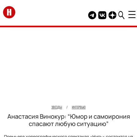
Перейти на главную
Telegram канал HEL
Группа HELLO В
Канал HELLO
ЗВЕЗДЫ
/
ИНТЕРВЬЮ
Анастасия Винокур: “Юмор и самоирония
спасают любую ситуацию”
Премьера хореографического спектакля «Нить» состоится на