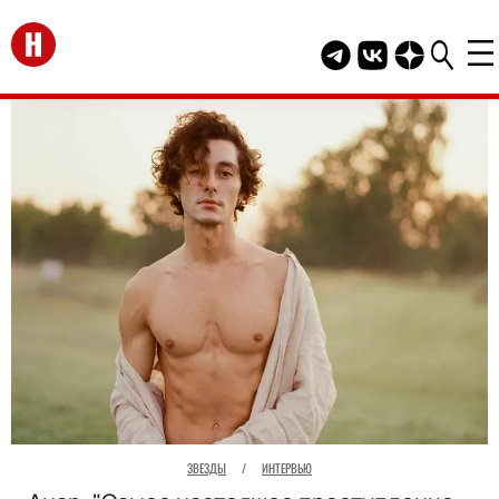
Перейти на главную
Telegram канал HEL
Группа HELLO В
Канал HELLO
ЗВЕЗДЫ
/
ИНТЕРВЬЮ