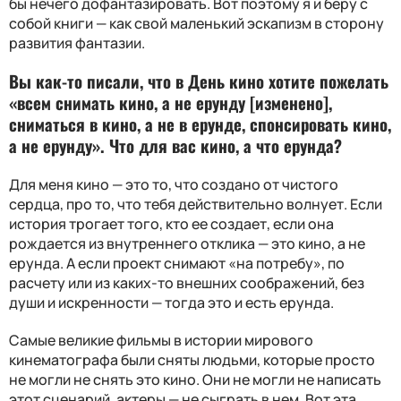
бы нечего дофантазировать. Вот поэтому я и беру с
собой книги — как свой маленький эскапизм в сторону
развития фантазии.
Вы как-то писали, что в День кино хотите пожелать
«всем снимать кино, а не ерунду [изменено],
сниматься в кино, а не в ерунде, спонсировать кино,
а не ерунду». Что для вас кино, а что ерунда?
Для меня кино — это то, что создано от чистого
сердца, про то, что тебя действительно волнует. Если
история трогает того, кто ее создает, если она
рождается из внутреннего отклика — это кино, а не
ерунда. А если проект снимают «на потребу», по
расчету или из каких-то внешних соображений, без
души и искренности — тогда это и есть ерунда.
Самые великие фильмы в истории мирового
кинематографа были сняты людьми, которые просто
не могли не снять это кино. Они не могли не написать
этот сценарий, актеры — не сыграть в нем. Вот эта