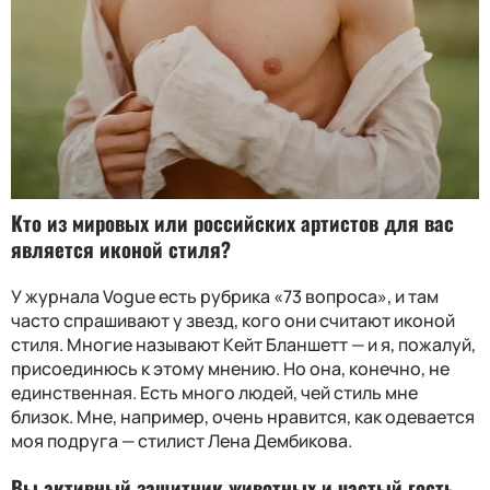
Кто из мировых или российских артистов для вас
является иконой стиля?
У журнала Vogue есть рубрика «73 вопроса», и там
часто спрашивают у звезд, кого они считают иконой
стиля. Многие называют Кейт Бланшетт — и я, пожалуй,
присоединюсь к этому мнению. Но она, конечно, не
единственная. Есть много людей, чей стиль мне
близок. Мне, например, очень нравится, как одевается
моя подруга — стилист Лена Дембикова.
Вы активный защитник животных и частый гость