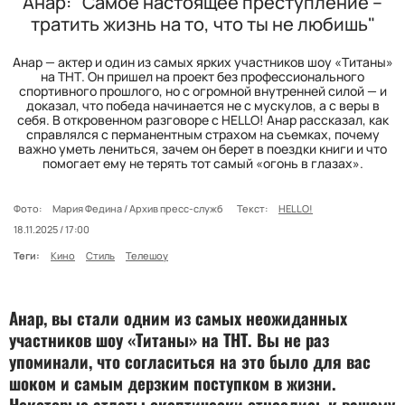
Анар: "Самое настоящее преступление –
тратить жизнь на то, что ты не любишь"
Анар — актер и один из самых ярких участников шоу «Титаны»
на ТНТ. Он пришел на проект без профессионального
спортивного прошлого, но с огромной внутренней силой — и
доказал, что победа начинается не с мускулов, а с веры в
себя. В откровенном разговоре с HELLO! Анар рассказал, как
справлялся с перманентным страхом на съемках, почему
важно уметь лениться, зачем он берет в поездки книги и что
помогает ему не терять тот самый «огонь в глазах».
Фото:
Мария Федина / Архив пресс-служб
Текст:
HELLO!
18.11.2025 / 17:00
Теги:
Кино
Стиль
Телешоу
Анар, вы стали одним из самых неожиданных
участников шоу «Титаны» на ТНТ. Вы не раз
упоминали, что согласиться на это было для вас
шоком и самым дерзким поступком в жизни.
Некоторые атлеты скептически отнеслись к вашему