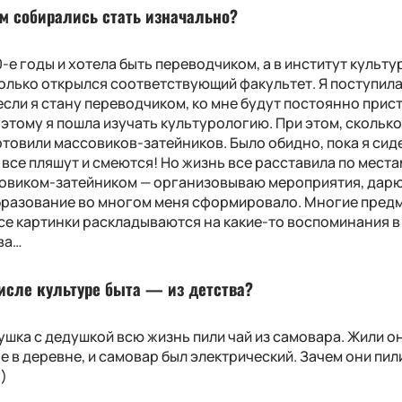
ем собирались стать изначально?
-е годы и хотела быть переводчиком, а в институт культу
только открылся соответствующий факультет. Я поступила
 если я стану переводчиком, ко мне будут постоянно прис
этому я пошла изучать культурологию. При этом, сколько
отовили массовиков-затейников. Было обидно, пока я сид
— все пляшут и смеются! Но жизнь все расставила по места
ссовиком-затейником — организовываю мероприятия, дар
бразование во многом меня сформировало. Многие предм
се картинки раскладываются на какие-то воспоминания в
ова…
числе культуре быта — из детства?
ушка с дедушкой всю жизнь пили чай из самовара. Жили о
 в деревне, и самовар был электрический. Зачем они пил
)