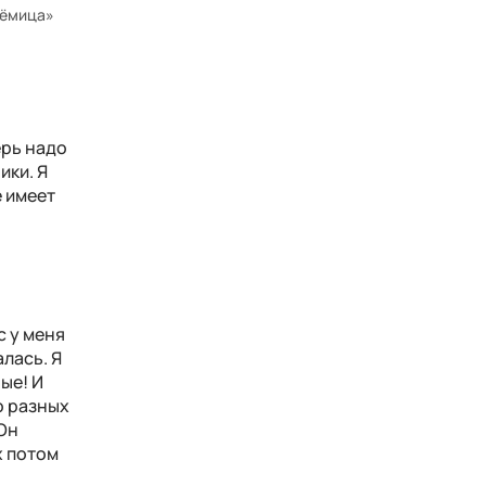
рёмица»
ерь надо
ики. Я
е имеет
с у меня
лась. Я
ые! И
о разных
 Он
х потом
а