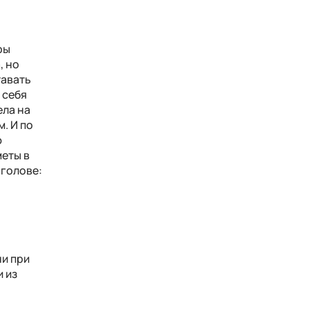
ры
, но
тавать
 себя
ела на
м. И по
ю
еты в
 голове:
ни при
и из