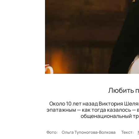
Любить п
Около 10 лет назад Виктория Шеля
эпатажным — как тогда казалось — в
общенациональный трен
Фото:
Ольга Тупоногова-Волкова
Текст: