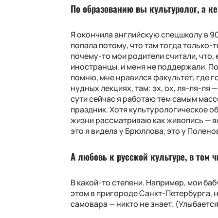
По образованию вы культуролог, а к
Я окончила английскую спецшколу в 90
попала потому, что там тогда только-
почему-то мои родители считали, что,
иностранцы, и меня не поддержали. По
помню, мне нравился факультет, где г
нудных лекциях, там: эх, ох, ля-ля-ля 
сути сейчас я работаю тем самым ма
праздник. Хотя культурологическое о
жизни рассматриваю как живопись — в
это я видела у Брюллова, это у Полен
А любовь к русской культуре, в том 
В какой-то степени. Например, мои баб
этом в пригороде Санкт-Петербурга, не
самовара — никто не знает. (Улыбается