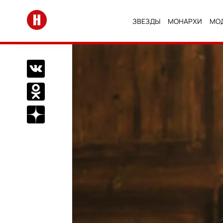
Перейти на главную
ЗВЕЗДЫ
МОНАРХИ
МО
Поделиться Вконтакте
Поделиться в Одноклассниках
Подписаться на нас в Дзен