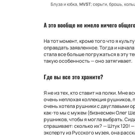
Блуза и юбка,
MVST
; серьги, брошь, коль
А это вообще не имело ничего общег
На тот момент, кроме того что я культу
оправдать заявленное. Тогда и начала
стала все больше погружаться в эту т
такую особенность — оно затягивает.
Где вы все это храните?
Я не из тех, кто ставит на полки. Мне 
очень неплохая коллекция рушников, п
очень хотела рушники с двуглавыми ор
как-то мы с мужем (бизнесмен Олег Ше
рушников, чтобы я могла выбрать. Сиди
спрашивает: сколько их? — Штук 120! — 
эксперту из Русского музея, она расск