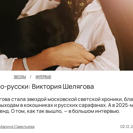
ЗВЕЗДЫ
/
ИНТЕРВЬЮ
о-русски: Виктория Шелягова
гова стала звездой московской светской хроники, бл
ыходам в кокошниках и русских сарафанах. А в 2025-м
д. О том, как так вышло, — в большом интервью.
Марина Савельева
02.12.2