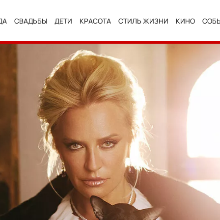
ДА
СВАДЬБЫ
ДЕТИ
КРАСОТА
СТИЛЬ ЖИЗНИ
КИНО
СОБ