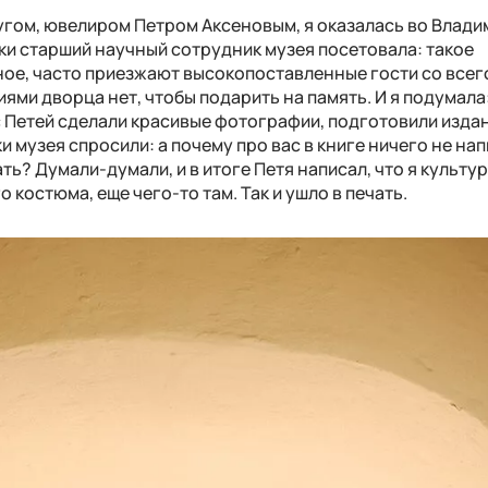
ругом, ювелиром Петром Аксеновым, я оказалась во Влад
ки старший научный сотрудник музея посетовала: такое
ое, часто приезжают высокопоставленные гости со всего
иями дворца нет, чтобы подарить на память. И я подумала
 с Петей сделали красивые фотографии, подготовили издан
 музея спросили: а почему про вас в книге ничего не на
ать? Думали-думали, и в итоге Петя написал, что я культу
 костюма, еще чего-то там. Так и ушло в печать.