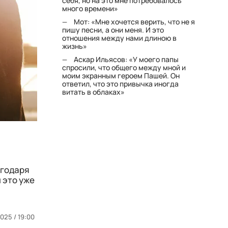
себя, но на это мне потребовалось
много времени»
Мот: «Мне хочется верить, что не я
пишу песни, а они меня. И это
отношения между нами длиною в
жизнь»
Аскар Ильясов: «У моего папы
спросили, что общего между мной и
моим экранным героем Пашей. Он
ответил, что это привычка иногда
витать в облаках»
агодаря
 это уже
025 / 19:00