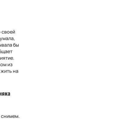
о своей
думала,
рывала бы
бщает
иятие.
ком из
 жить на
рняка
, снимем.