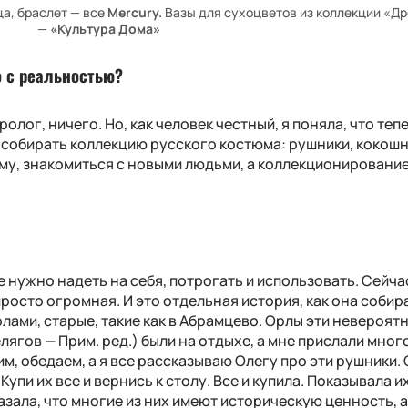
ца, браслет — все
Mercury.
Вазы для сухоцветов из коллекции «Д
—
«Культура Дома»
о с реальностью?
ролог, ничего. Но, как человек честный, я поняла, что теп
 собирать коллекцию русского костюма: рушники, кокошн
ему, знакомиться с новыми людьми, а коллекционировани
все нужно надеть на себя, потрогать и использовать. Сейча
росто огромная. И это отдельная история, как она собира
лами, старые, такие как в Абрамцево. Орлы эти невероятн
лягов — Прим. ред.) были на отдыхе, а мне прислали мног
м, обедаем, а я все рассказываю Олегу про эти рушники.
Купи их все и вернись к столу. Все и купила. Показывала и
азала, что многие из них имеют историческую ценность, 