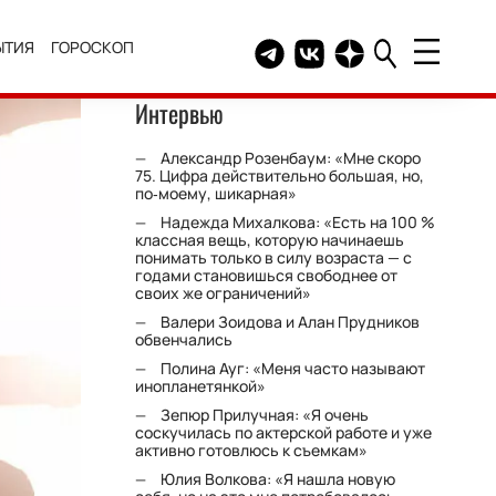
ЫТИЯ
ГОРОСКОП
Telegram канал HELLO
Группа HELLO Вконтакт
Канал HELLO в Дзе
Интервью
Александр Розенбаум: «Мне скоро
75. Цифра действительно большая, но,
по‑моему, шикарная»
Надежда Михалкова: «Есть на 100 %
классная вещь, которую начинаешь
понимать только в силу возраста — с
годами становишься свободнее от
своих же ограничений»
Валери Зоидова и Алан Прудников
обвенчались
Полина Ауг: «Меня часто называют
инопланетянкой»
Зепюр Прилучная: «Я очень
соскучилась по актерской работе и уже
активно готовлюсь к съемкам»
Юлия Волкова: «Я нашла новую