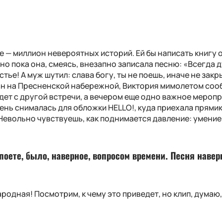
ле — миллион невероятных историй. Ей бы написать книгу 
но пока она, смеясь, внезапно записала песню: «Всегда 
стье! А муж шутил: слава богу, ты не поешь, иначе не зак
ан на Пресненской набережной, Виктория мимолетом соо
дет с другой встречи, а вечером еще одно важное меропр
день снималась для обложки
HELLO
!, куда приехала прями
Невольно чувствуешь, как поднимается давление: умение
поете, было, наверное, вопросом времени. Песня наве
ародная! Посмотрим, к чему это приведет, но клип, думаю