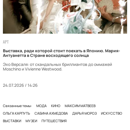
АРТ
Выставка, ради которой стоит поехать в Японию. Мария-
Антуанетта в Стране восходящего солнца
Эхо Версаля: от скандальных бриллиантов до оммажей
Moschino и Vivienne Westwood.
24.07.2026 / 14:26
Связанные темы:
МОДА
КИНО
МАКСИМ МАТВЕЕВ
ОЛЬГА КАРПУТЬ
САБИНА АХМЕДОВА
ДАРЬЯ МОРОЗ
ИСКУССТВО
ВЫСТАВКИ
МУЗЕИ
ПУТЕШЕСТВИЯ