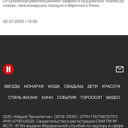
От кубинской революционной графики и буддийских тханок до
сказок, пенсионерских поездок и барочного Рима.
20.07.2026 / 13:56
Перейти на главную
Напи
ЗВЕЗДЫ
МОНАРХИ
МОДА
СВАДЬБЫ
ДЕТИ
КРАСОТА
СТИЛЬ ЖИЗНИ
КИНО
СОБЫТИЯ
ГОРОСКОП
ВИДЕО
ООО «Медиа Технология» (2019-2026). ОГРН 1197746707311,
ИНН 9718149525. Свидетельство о регистрации СМИ ПИ №
ФС77- 81184 выдано Федеральной службой по надзору в сфере