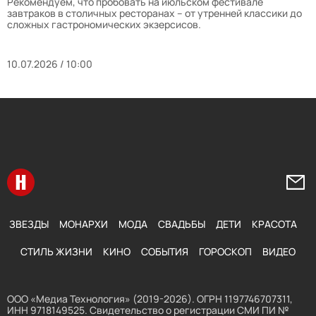
Рекомендуем, что пробовать на июльском фестивале
завтраков в столичных ресторанах – от утренней классики до
сложных гастрономических экзерсисов.
10.07.2026 / 10:00
Перейти на главную
Напи
ЗВЕЗДЫ
МОНАРХИ
МОДА
СВАДЬБЫ
ДЕТИ
КРАСОТА
СТИЛЬ ЖИЗНИ
КИНО
СОБЫТИЯ
ГОРОСКОП
ВИДЕО
ООО «Медиа Технология» (2019-2026). ОГРН 1197746707311,
ИНН 9718149525. Свидетельство о регистрации СМИ ПИ №