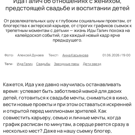
Ида Галич об отношениях с женихом,
предстоящей свадьбе и воспитании детей
От развлекательных шоу к глубоким социальным проектам, от
блогерства к актерской карьере, от строгих графиков съемок к
трепетным моментам с детьми — жизнь Иды Галич похожа на
калейдоскоп событий, где каждый новый кадр ярче
предыдущего.
Фото:
Алексей Дунаев
Текст:
Анна Касьянова
01.06.2026 / 19:00
Теги:
Ида Галич
Свадьбы
Звездные пары
Дети звезд
Кажется, Ида уже давно научилась останавливать
время: успевает быть заботливой мамой для двоих
детей, готовиться к свадьбе мечты, сниматься в кино,
вести новые проекты и при этом оставаться искренней
и открытой перед миллионами зрителей. Как
совместить карьеру, семью и личные мечты, когда
график расписан по минутам, а сердце рвется сразу в
несколько мест? Даже на нашу съемку блогер,