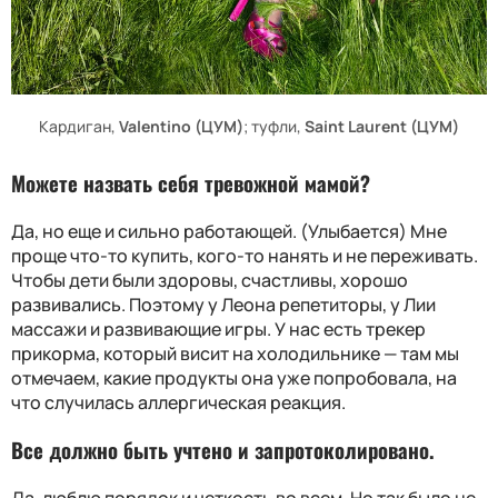
Кардиган,
Valentino (ЦУМ)
; туфли,
Saint Laurent (ЦУМ)
Можете назвать себя тревожной мамой?
Да, но еще и сильно работающей. (Улыбается) Мне
проще что-то купить, кого-то нанять и не переживать.
Чтобы дети были здоровы, счастливы, хорошо
развивались. Поэтому у Леона репетиторы, у Лии
массажи и развивающие игры. У нас есть трекер
прикорма, который висит на холодильнике — там мы
отмечаем, какие продукты она уже попробовала, на
что случилась аллергическая реакция.
Все должно быть учтено и запротоколировано.
Да, люблю порядок и четкость во всем. Но так было не