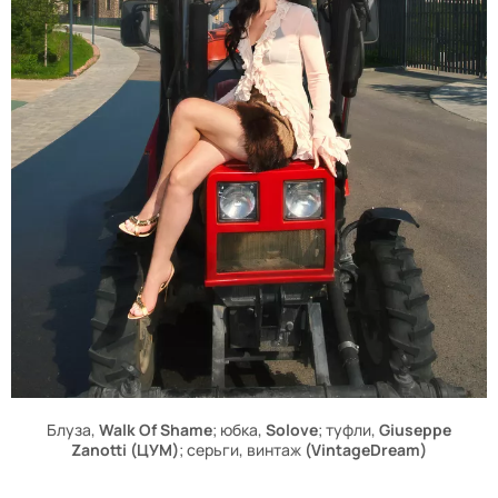
Блуза,
Walk Of Shame
; юбка,
Solove
; туфли,
Giuseppe
Zanotti (ЦУМ)
; серьги, винтаж
(VintageDream)