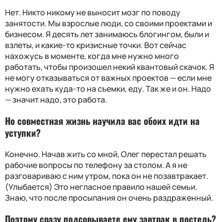
Нет. Никто никому не выносит мозг по поводу
занятости. Мы взрослые люди, со своими проектами и
бизнесом. Я десять лет занимаюсь блогингом, были и
взлеты, и какие-то кризисные точки. Вот сейчас
нахожусь в моменте, когда мне нужно много
работать, чтобы произошел некий квантовый скачок. Я
не могу отказываться от важных проектов — если мне
нужно ехать куда-то на съемки, еду. Так же и он. Надо
— значит надо, это работа.
Но совместная жизнь научила вас обоих идти на
уступки?
Конечно. Начав жить со мной, Олег перестал решать
рабочие вопросы по телефону за столом. А я не
разговариваю с ним утром, пока он не позавтракает.
(Улыбается) Это негласное правило нашей семьи.
Знаю, что после просыпания он очень раздраженный.
Поэтому сразу подсовываете ему завтрак в постель?