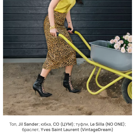
Топ,
Jil Sander
; юбка,
CO (ЦУМ)
; туфли,
Le Silla (NO ONE)
;
браслет,
Yves Saint Laurent (VintageDream)