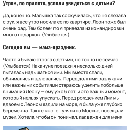
Утром, по прилете, успели увидеться с детьми?
Да, конечно. Малышка так соскучилась, что не слезала
с рук, я все утро носила ее по квартире. Леон тоже был
очень рад. Тем более что я привезла из командировки
много подарков. (Улыбается)
Сегодня вы — мама-праздник.
Часто я бываю строга с детьми, но точно не сейчас.
(Улыбается) Накануне поездки я несколько дней
пыталась надышаться ими. Мы вместе спали,
обнимались и целовались. Перед долгими разлуками
или важными событиями стараюсь уделить побольше
внимания Леону — ему уже 6 лет, и это важный момент,
который нельзя упускать. Перед рождением Лии мы
вдвоем с Леоном ездили на море, я была уже глубоко
беременна. Также много гуляли по Москве, посещали
музеи. Хотела, чтобы он понимал, как важен для меня.