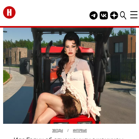
Перейти на главную
Telegram канал HEL
Группа HELLO В
Канал HELLO
ЗВЕЗДЫ
/
ИНТЕРВЬЮ