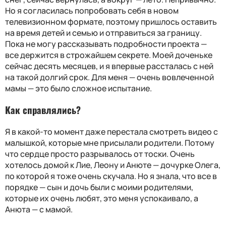
Но я согласилась попробовать себя в новом
телевизионном формате, поэтому пришлось оставить
на время детей и семью и отправиться за границу.
Пока не могу рассказывать подробности проекта —
все держится в строжайшем секрете. Моей доченьке
сейчас десять месяцев, и я впервые рассталась с ней
на такой долгий срок. Для меня — очень вовлеченной
мамы — это было сложное испытание.
Как справлялись?
Я в какой-то момент даже перестала смотреть видео с
малышкой, которые мне присылали родители. Потому
что сердце просто разрывалось от тоски. Очень
хотелось домой к Лие, Леону и Анюте — дочурке Олега,
по которой я тоже очень скучала. Но я знала, что все в
порядке — сын и дочь были с моими родителями,
которые их очень любят, это меня успокаивало, а
Анюта — с мамой.