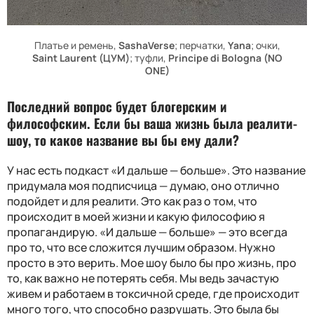
Платье и ремень,
SashaVerse
; перчатки,
Yana
; очки,
Saint Laurent (ЦУМ)
; туфли,
Principe di Bologna (NO
ONE)
Последний вопрос будет блогерским и
философским. Если бы ваша жизнь была реалити-
шоу, то какое название вы бы ему дали?
У нас есть подкаст «И дальше — больше». Это название
придумала моя подписчица — думаю, оно отлично
подойдет и для реалити. Это как раз о том, что
происходит в моей жизни и какую философию я
пропагандирую. «И дальше — больше» — это всегда
про то, что все сложится лучшим образом. Нужно
просто в это верить. Мое шоу было бы про жизнь, про
то, как важно не потерять себя. Мы ведь зачастую
живем и работаем в токсичной среде, где происходит
много того, что способно разрушать. Это была бы