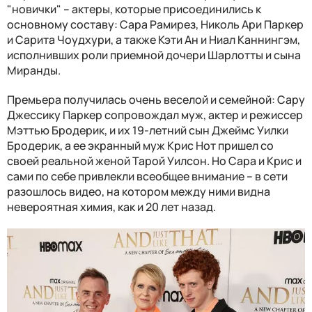
"новички" – актеры, которые присоединились к
основному составу: Сара Рамирез, Николь Ари Паркер
и Сарита Чоудхури, а также Кэти Ан и Ниал Каннингэм,
исполнивших роли приемной дочери Шарлотты и сына
Миранды.
Премьера получилась очень веселой и семейной: Сару
Джессику Паркер сопровождал муж, актер и режиссер
Мэттью Бродерик, и их 19-летний сын Джеймс Уилки
Бродерик, а ее экранный муж Крис Нот пришел со
своей реальной женой Тарой Уилсон. Но Сара и Крис и
сами по себе привлекли всеобщее внимание – в сети
разошлось видео, на котором между ними видна
невероятная химия, как и 20 лет назад.