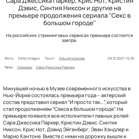
Сара Джессика Паркер, Крис Нот, Кристин
Дэвис, Синтия Никсон и другие на
премьере продолжения сериала "Секс в
большом городе"
На российских стриминговых сервисах премьера состоится
завтра.
Фото:
Getty Images
Текст:
Ольга Кусикова
09.12.2021 / 12:30
Теги:
Сериалы
Сара Джессика Паркер
Минувшей ночью в Музее современного искусства в
Нью-Йорке состоялась премьера года – актерский
состав представил сериал “И просто так…”, который
стал продолжением “Секса в большом городе”. На
премьере появился все исполнители главных ролей:
Сара Джессика Паркер, Кристин Дэвис, Синтия
Никсон, Крис Нот, Дэвид Эйгенберг, Эван Хэндлер и
Марио Кантоне. Вместе с ними на дорожку вышли и