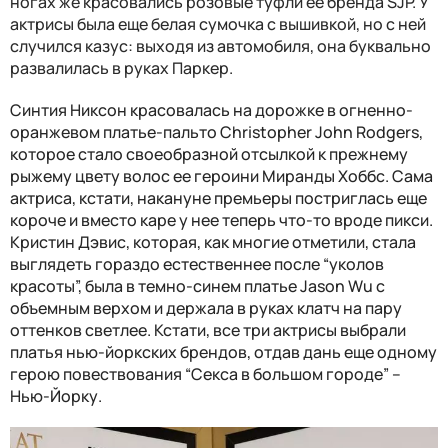
ногах же красовались розовые туфли ее бренда SJP. У
актрисы была еще белая сумочка с вышивкой, но с ней
случился казус: выходя из автомобиля, она буквально
развалилась в руках Паркер.
Синтия Никсон красовалась на дорожке в огненно-
оранжевом платье-пальто Christopher John Rodgers,
которое стало своеобразной отсылкой к прежнему
рыжему цвету волос ее героини Миранды Хоббс. Сама
актриса, кстати, накануне премьеры постриглась еще
короче и вместо каре у нее теперь что-то вроде пикси.
Кристин Дэвис, которая, как многие отметили, стала
выглядеть гораздо естественнее после “уколов
красоты”, была в темно-синем платье Jason Wu с
объемным верхом и держала в руках клатч на пару
оттенков светлее. Кстати, все три актрисы выбрали
платья нью-йоркских брендов, отдав дань еще одному
герою повествования “Секса в большом городе” –
Нью-Йорку.