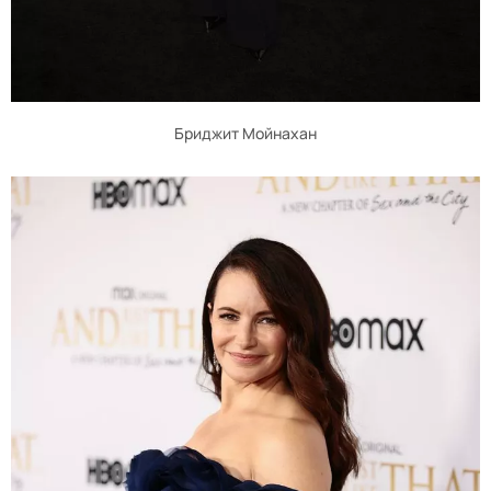
Бриджит Мойнахан