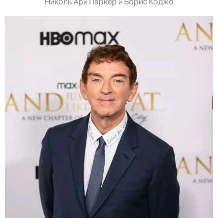
Николь Ари Паркер и Борис Коджо