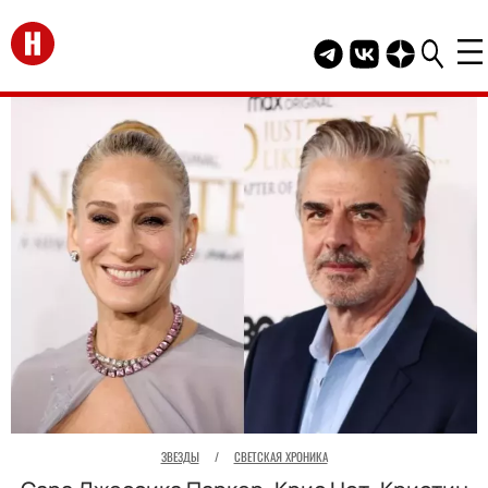
Перейти на главную
Telegram канал HEL
Группа HELLO В
Канал HELLO
ЗВЕЗДЫ
/
СВЕТСКАЯ ХРОНИКА