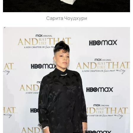
Сарита Чоудхури