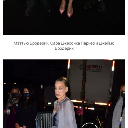
Мэттью Бродерик, Сара Джессика Паркер и Джеймс
Бродерик