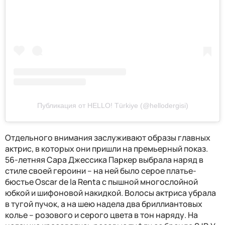
Публикация от HELLO! Türkiye (@hellodergisi)
Отдельного внимания заслуживают образы главных
актрис, в которых они пришли на премьерный показ.
56-летняя Сара Джессика Паркер выбрала наряд в
стиле своей героини – на ней было серое платье-
бюстье Oscar de la Renta с пышной многослойной
юбкой и шифоновой накидкой. Волосы актриса убрала
в тугой пучок, а на шею надела два бриллиантовых
колье – розового и серого цвета в тон наряду. На