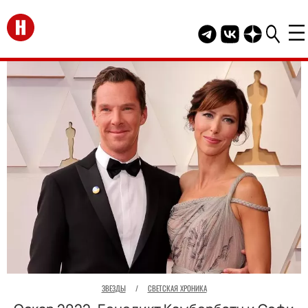
Перейти на главную
Telegram канал HEL
Группа HELLO В
Канал HELLO
ЗВЕЗДЫ
/
СВЕТСКАЯ ХРОНИКА