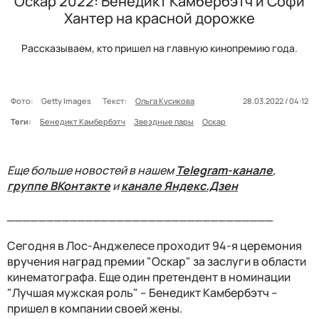
Оскар 2022: Бенедикт Камбербэтч и Софи
Хантер на красной дорожке
Рассказываем, кто пришел на главную кинопремию года.
Фото:
Getty Images
Текст:
Ольга Кусикова
28.03.2022 / 04:12
Теги:
Бенедикт Камбербэтч
Звездные пары
Оскар
Еще больше новостей в нашем
Telegram-канале
,
группе ВКонтакте
и
канале Яндекс.Дзен
__________________________________
Сегодня в Лос-Анджелесе проходит 94-я церемония
вручения наград премии "Оскар" за заслуги в области
кинематографа. Еще один претендент в номинации
"Лучшая мужская роль" – Бенедикт Камбербэтч –
пришел в компании своей жены.