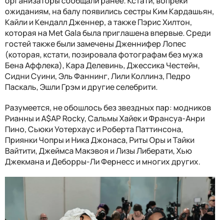
организаторы сообщали ранее. Кстати, вопреки
ожиданиям, на балу появились сестры Ким Кардашьян,
Кайли и Кендалл Дженнер, а также Пэрис Хилтон,
которая на Met Gala была приглашена впервые. Среди
гостей также были замечены Дженнифер Лопес
(которая, кстати, позировала фотографам без мужа
Бена Аффлека), Кара Делевинь, Джессика Честейн,
Сидни Суини, Эль Фаннинг, Лили Коллинз, Педро
Паскаль, Эшли Грэм и другие селебрити.
Разумеется, не обошлось без звездных пар: модников
Рианны и A$AP Rocky, Сальмы Хайек и Франсуа-Анри
Пино, Сьюки Уотерхаус и Роберта Паттинсона,
Приянки Чопры и Ника Джонаса, Риты Оры и Тайки
Вайтити, Джеймса Макэвоя и Лизы Либерати, Хью
Джекмана и Деборры-Ли Фернесс и многих других.