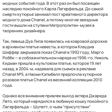
модных событий года. В этот раз он был посвящен
наследию покойного Карла Лагерфельда. До самой
смерти кутюрье занимал пост креативного директора
модного дома Chanel, а потому многие звездные
гости вышли на ступени Метрополитен-музея в
творениях дизайнера.
Так, певица Дуа Липа появилась на ковровой дорожке
в архивном платье невесты, в котором Клаудиа
Шиффер закрывала показ Chanel в 1992 году, Марго
Робби — в соблазнительном наряде из 1996-го, Николь
Кидман пришла в культовом платье, которое 19 лет
назад, в 2004-м, надевала для съемок в рекламе
Chanel №5, а Наоми Кэпмбелл предпочла кутюрное
розовое платье Chanel из весенней коллекции 2010
года.
Однако все внимание привлек выход актера Джареда
Лето, который нарядился в любимую кошку покойного
Лагерфельда — Шупетт, о чьем “присутствии”