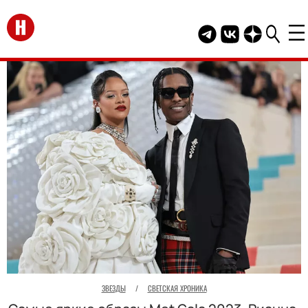
Перейти на главную
Telegram канал HEL
Группа HELLO В
Канал HELLO
ЗВЕЗДЫ
/
СВЕТСКАЯ ХРОНИКА