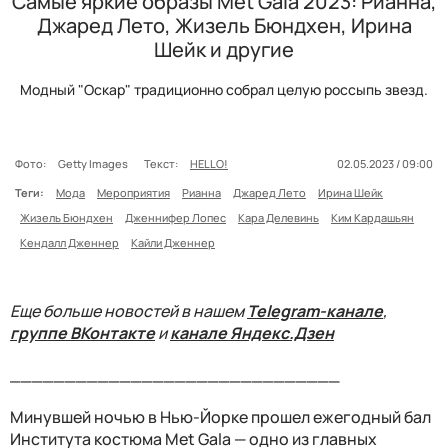
Самые яркие образы Met Gala 2023: Рианна,
Джаред Лето, Жизель Бюндхен, Ирина
Шейк и другие
Модный "Оскар" традиционно собрал целую россыпь звезд.
Фото:
Getty Images
Текст:
HELLO!
02.05.2023 / 09:00
Теги:
Мода
Мероприятия
Рианна
Джаред Лето
Ирина Шейк
Жизель Бюндхен
Дженнифер Лопес
Кара Делевинь
Ким Кардашьян
Кендалл Дженнер
Кайли Дженнер
Еще больше новостей в нашем
Telegram-канале
,
группе ВКонтакте
и
канале Яндекс.Дзен
______________________________
Минувшей ночью в Нью-Йорке прошел ежегодный бал
Института костюма Met Gala — одно из главных