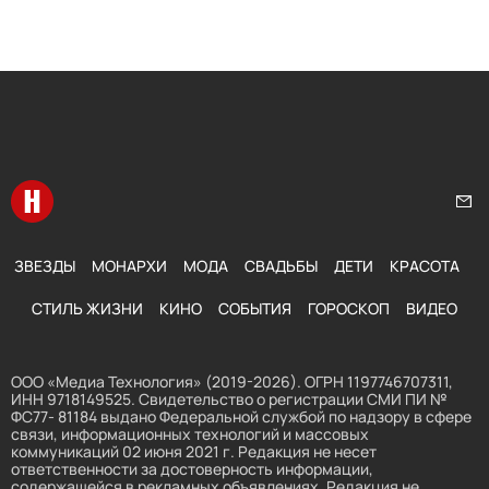
Перейти на главную
Нап
ЗВЕЗДЫ
МОНАРХИ
МОДА
СВАДЬБЫ
ДЕТИ
КРАСОТА
СТИЛЬ ЖИЗНИ
КИНО
СОБЫТИЯ
ГОРОСКОП
ВИДЕО
ООО «Медиа Технология» (2019-2026). ОГРН 1197746707311,
ИНН 9718149525. Свидетельство о регистрации СМИ ПИ №
ФС77- 81184 выдано Федеральной службой по надзору в сфере
связи, информационных технологий и массовых
коммуникаций 02 июня 2021 г. Редакция не несет
ответственности за достоверность информации,
содержащейся в рекламных объявлениях. Редакция не