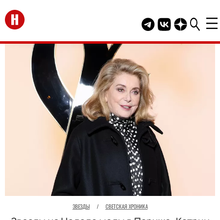
Перейти на главную
Telegram канал HEL
Группа HELLO В
Канал HELLO
ЗВЕЗДЫ
/
СВЕТСКАЯ ХРОНИКА