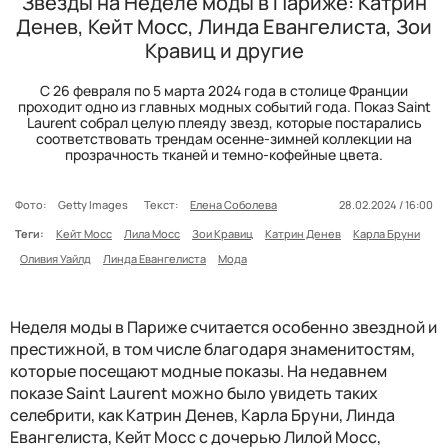
Звезды на Неделе моды в Париже: Катрин
Денев, Кейт Мосс, Линда Евангелиста, Зои
Кравиц и другие
С 26 февраля по 5 марта 2024 года в столице Франции
проходит одно из главных модных событий года. Показ Saint
Laurent собрал целую плеяду звезд, которые постарались
соответствовать трендам осенне-зимней коллекции на
прозрачность тканей и темно-кофейные цвета.
Фото:
Getty Images
Текст:
Елена Соболева
28.02.2024 / 16:00
Теги:
Кейт Мосс
Лила Мосс
Зои Кравиц
Катрин Денев
Карла Бруни
Оливия Уайлд
Линда Евангелиста
Мода
Неделя моды в Париже считается особенно звездной и
престижной, в том числе благодаря знаменитостям,
которые посещают модные показы. На недавнем
показе Saint Laurent можно было увидеть таких
селебрити, как Катрин Денев, Карла Бруни, Линда
Евангелиста, Кейт Мосс с дочерью Лилой Мосс,