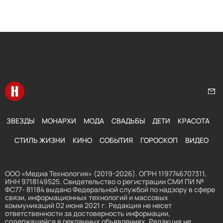
Перейти на главную
Нап
ЗВЕЗДЫ
МОНАРХИ
МОДА
СВАДЬБЫ
ДЕТИ
КРАСОТА
СТИЛЬ ЖИЗНИ
КИНО
СОБЫТИЯ
ГОРОСКОП
ВИДЕО
ООО «Медиа Технология» (2019-2026). ОГРН 1197746707311,
ИНН 9718149525. Свидетельство о регистрации СМИ ПИ №
ФС77- 81184 выдано Федеральной службой по надзору в сфере
связи, информационных технологий и массовых
коммуникаций 02 июня 2021 г. Редакция не несет
ответственности за достоверность информации,
содержащейся в рекламных объявлениях. Редакция не