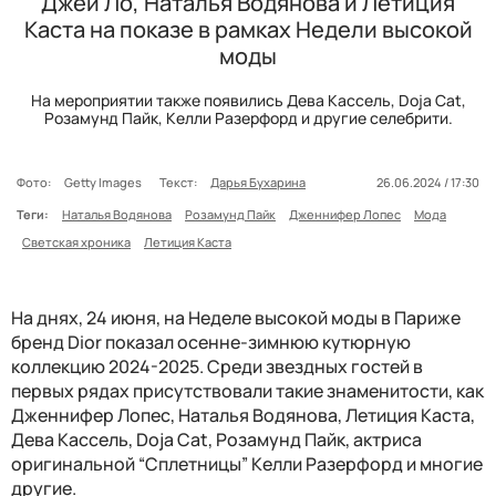
Джей Ло, Наталья Водянова и Летиция
Каста на показе в рамках Недели высокой
моды
На мероприятии также появились Дева Кассель, Doja Cat,
Розамунд Пайк, Келли Разерфорд и другие селебрити.
Фото:
Getty Images
Текст:
Дарья Бухарина
26.06.2024 / 17:30
Теги:
Наталья Водянова
Розамунд Пайк
Дженнифер Лопес
Мода
Светская хроника
Летиция Каста
На днях, 24 июня, на Неделе высокой моды в Париже
бренд Dior показал осенне-зимнюю кутюрную
коллекцию 2024-2025. Среди звездных гостей в
первых рядах присутствовали такие знаменитости, как
Дженнифер Лопес, Наталья Водянова, Летиция Каста,
Дева Кассель, Doja Cat, Розамунд Пайк, актриса
оригинальной “Сплетницы” Келли Разерфорд и многие
другие.