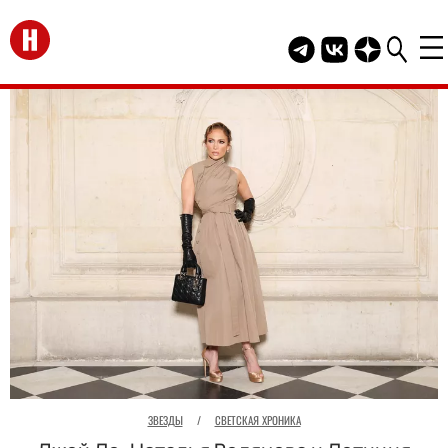
Перейти на главную
Telegram канал HEL
Группа HELLO В
Канал HELLO
ЗВЕЗДЫ
/
СВЕТСКАЯ ХРОНИКА