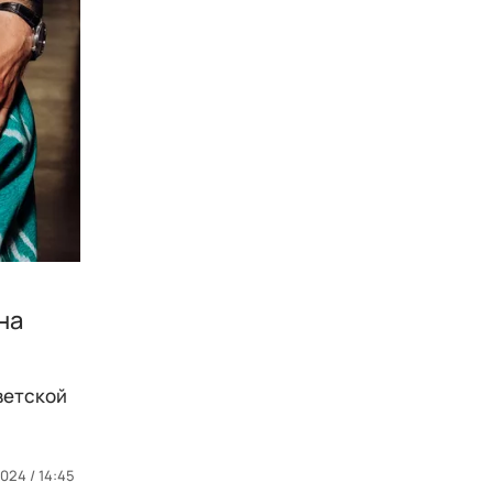
на
ветской
024 / 14:45