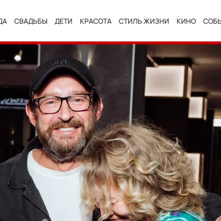
ДА
СВАДЬБЫ
ДЕТИ
КРАСОТА
СТИЛЬ ЖИЗНИ
КИНО
СОБ