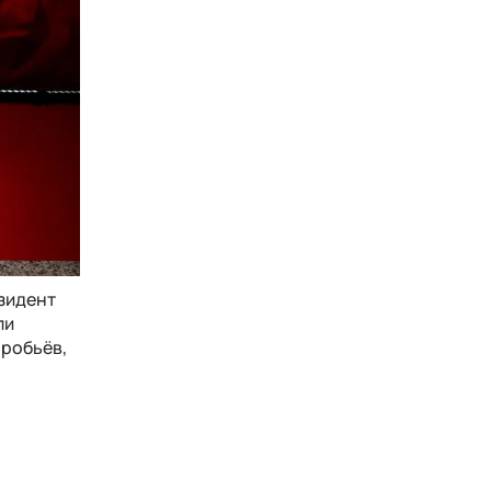
езидент
ли
оробьёв,