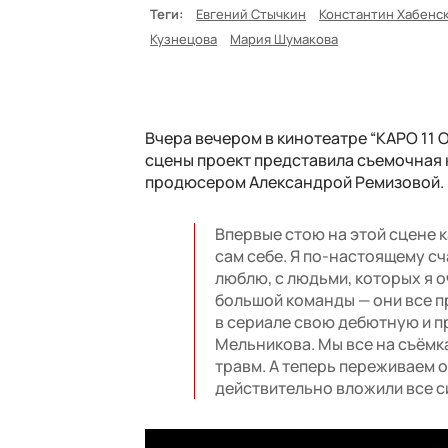
Теги:
Евгений Стычкин
Константин Хабенс
Кузнецова
Мария Шумакова
Вчера вечером в кинотеатре “КАРО 11 
сцены проект представила съемочная 
продюсером Александрой Ремизовой.
Впервые стою на этой сцене к
сам себе. Я по-настоящему сч
люблю, с людьми, которых я 
большой команды — они все п
в сериале свою дебютную и 
Мельникова. Мы все на съёмка
травм. А теперь переживаем о 
действительно вложили все си