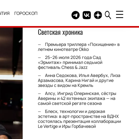
ЫТИЯ
ГОРОСКОП
Telegram канал HELLO
Группа HELLO Вконтакт
Канал HELLO в Дзе
Светская хроника
Премьера триллера «Похищение» в
летнем кинотеатре Okko
25–26 июля 2026 года Сад
«Эрмитаж» принимал седьмой
фестиваль Chess & Jazz
Анна Седокова, Илья Авербух, Лиза
Арзамасова, Карина Нигай и другие
звезды с видом на Кремль
Алсу, Ингрид Олеринская, сёстры
Аверины и 42 яхтенных экипажа — на
самой светской регате сезона
Блеск, технологии и дерзкая
эстетика: в арт‑пространстве на ВДНХ
состоялась презентация коллаборации
Le Vertige и Иры Горбачевой