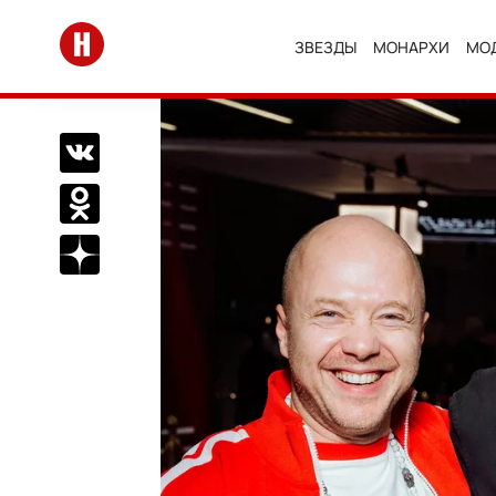
Перейти на главную
ЗВЕЗДЫ
МОНАРХИ
МО
Поделиться Вконтакте
Поделиться в Одноклассниках
Подписаться на нас в Дзен