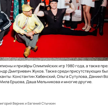
пионы и призёры Олимпийских игр 1980 года, а также пр
андр Дмитриевич Жуков. Также среди присутствующих бы
канты: Константин Хабенский, Ольга Сутулова, Даниил В
Мила Ершова, Даша Мельникова и многие другие.
ригорий Верник и Евгений Стычкин