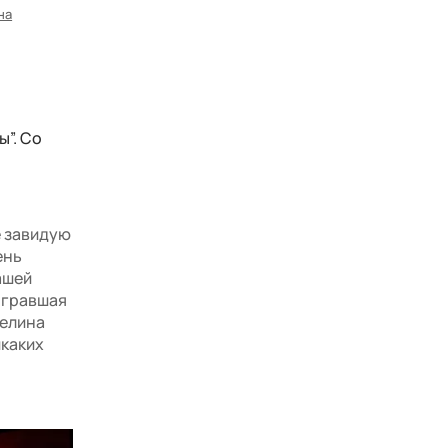
на
ы”. Со
е завидую
ень
ашей
ыгравшая
гелина
икаких