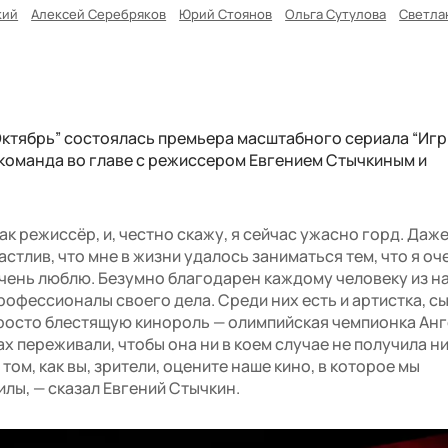
кий
Алексей Серебряков
Юрий Стоянов
Ольга Сутулова
Светла
Октябрь” состоялась премьера масштабного сериала “Игр
команда во главе с режиссером Евгением Стычкиным и
ак режиссёр, и, честно скажу, я сейчас ужасно горд. Даж
астлив, что мне в жизни удалось заниматься тем, что я оч
очень люблю. Безумно благодарен каждому человеку из н
рофессионалы своего дела. Среди них есть и артистка, с
просто блестящую кинороль — олимпийская чемпионка Ан
х переживали, чтобы она ни в коем случае не получила н
том, как вы, зрители, оцените наше кино, в которое мы
лы, — сказал Евгений Стычкин.