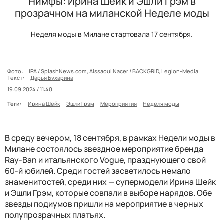
Нимфы: Ирина Шейк и Эшли Грэм в
прозрачном на миланской Неделе моды
Неделя моды в Милане стартовала 17 сентября.
Фото:
IPA / SplashNews.com, Aissaoui Nacer / BACKGRID, Legion-Media
Текст:
Дарья Бухарина
19.09.2024 / 11:40
Теги:
Ирина Шейк
Эшли Грэм
Мероприятия
Неделя моды
В среду вечером, 18 сентября, в рамках Недели моды в
Милане состоялось звездное мероприятие бренда
Ray-Ban и итальянского Vogue, празднующего свой
60-й юбилей. Среди гостей засветилось немало
знаменитостей, среди них — супермодели Ирина Шейк
и Эшли Грэм, которые совпали в выборе нарядов. Обе
звезды подиумов пришли на мероприятие в черных
полупрозрачных платьях.