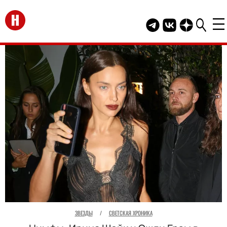
Перейти на главную
Telegram канал HEL
Группа HELLO В
Канал HELLO
ЗВЕЗДЫ
/
СВЕТСКАЯ ХРОНИКА