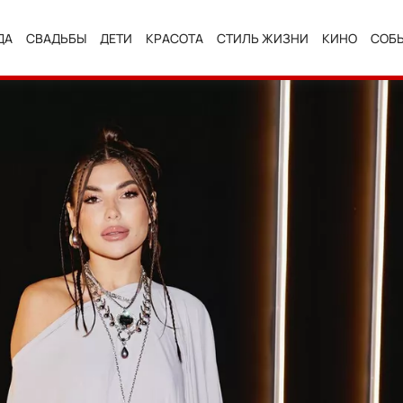
ДА
СВАДЬБЫ
ДЕТИ
КРАСОТА
СТИЛЬ ЖИЗНИ
КИНО
СОБ