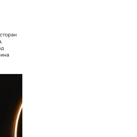
есторан
,
од
рина