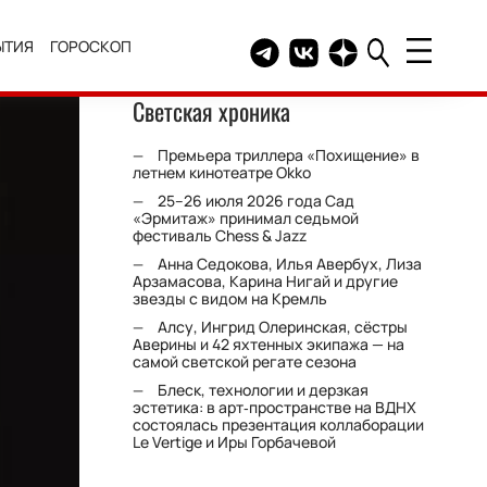
ЫТИЯ
ГОРОСКОП
Telegram канал HELLO
Группа HELLO Вконтакт
Канал HELLO в Дзе
Светская хроника
Премьера триллера «Похищение» в
летнем кинотеатре Okko
25–26 июля 2026 года Сад
«Эрмитаж» принимал седьмой
фестиваль Chess & Jazz
Анна Седокова, Илья Авербух, Лиза
Арзамасова, Карина Нигай и другие
звезды с видом на Кремль
Алсу, Ингрид Олеринская, сёстры
Аверины и 42 яхтенных экипажа — на
самой светской регате сезона
Блеск, технологии и дерзкая
эстетика: в арт‑пространстве на ВДНХ
состоялась презентация коллаборации
Le Vertige и Иры Горбачевой