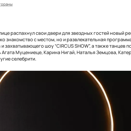
тораны
олице распахнул свои двери для звездных гостей новый р
ко знакомство с местом, но и развлекательная программа
 и захватывающего шоу “CIRCUS SHOW”, а также танцев п
 Агата Муцениеце, Карина Нигай, Наталья Земцова, Кате
угие селебрити.