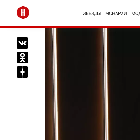
Перейти на главную
ЗВЕЗДЫ
МОНАРХИ
МО
Поделиться Вконтакте
Поделиться в Одноклассниках
Подписаться на нас в Дзен