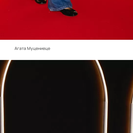
Агата Муцениеце