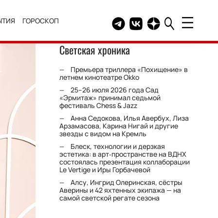
ЫТИЯ
ГОРОСКОП
Telegram канал HELLO
Группа HELLO Вконтакт
Канал HELLO в Дзе
Светская хроника
Премьера триллера «Похищение» в
летнем кинотеатре Okko
25–26 июля 2026 года Сад
«Эрмитаж» принимал седьмой
фестиваль Chess & Jazz
Анна Седокова, Илья Авербух, Лиза
Арзамасова, Карина Нигай и другие
звезды с видом на Кремль
Блеск, технологии и дерзкая
эстетика: в арт‑пространстве на ВДНХ
состоялась презентация коллаборации
Le Vertige и Иры Горбачевой
Алсу, Ингрид Олеринская, сёстры
Аверины и 42 яхтенных экипажа — на
самой светской регате сезона