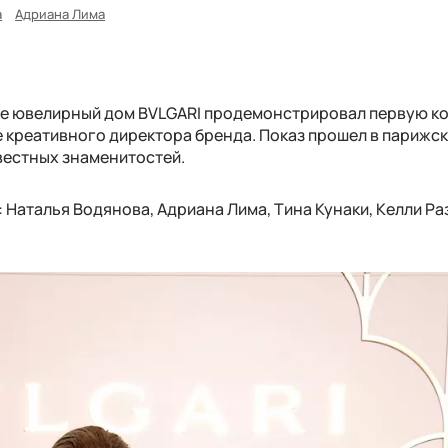
а
Адриана Лима
иже ювелирный дом BVLGARI продемонстрировал первую к
е креативного директора бренда. Показ прошел в парижс
вестных знаменитостей.
: Наталья Водянова, Адриана Лима, Тина Кунаки, Келли Р