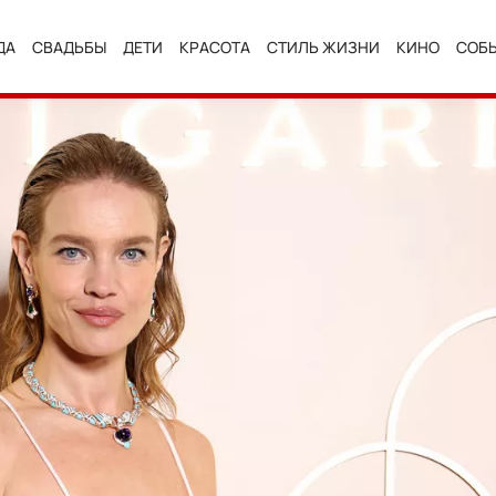
ДА
СВАДЬБЫ
ДЕТИ
КРАСОТА
СТИЛЬ ЖИЗНИ
КИНО
СОБ