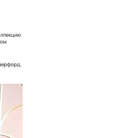
оллекцию
ком
азерфорд,