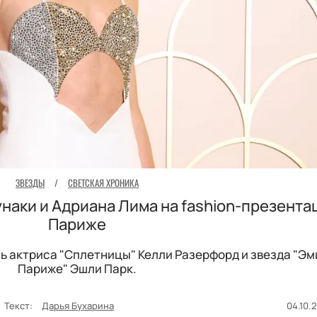
ЗВЕЗДЫ
/
СВЕТСКАЯ ХРОНИКА
унаки и Адриана Лима на fashion-презента
Париже
ь актриса "Сплетницы" Келли Разерфорд и звезда "Эм
Париже" Эшли Парк.
Текст:
Дарья Бухарина
04.10.2