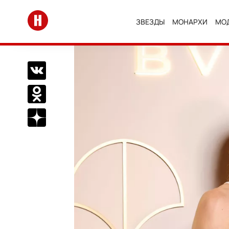
Перейти на главную
ЗВЕЗДЫ
МОНАРХИ
МО
Поделиться Вконтакте
Поделиться в Одноклассниках
Подписаться на нас в Дзен