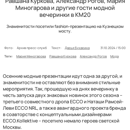
Равшана Куркова, Александр Рогов, Мария
Миногарова и другие гости модной
вечеринки в КМ20
Знаменитости посетили fashion-презентацию на Кузнецком
мосту.
Фото:
Архив пресс-служб
Текст:
Дарья Бухарина
31.10.2024 / 15:00
Теги:
Мария Миногарова
Равшана Куркова
Александр Рогов
Мода
Осенние модные презентации идут одна за другой, и
знаменитости не оставляют без внимания стильные
мероприятия. Так, прошедшую на днях вечеринку в
честь запуска двух знаковых новинок этого сезона –
третьего совместного дропа ECCO и Наташи Рамсей-
Леви ECCO NRL, а также авангардного проекта бренда
в соавторстве с концептуальными дизайнерами
ECCO.Kollektive – посетило немало героев светской
Москвы.