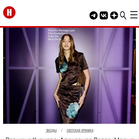
Перейти на главную
Telegram канал HEL
Группа HELLO В
Канал HELLO
ЗВЕЗДЫ
/
СВЕТСКАЯ ХРОНИКА