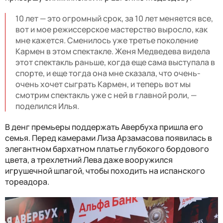
10 лет — это огромный срок, за 10 лет меняется все,
вот и мое режиссерское мастерство выросло, как
мне кажется. Сменилось уже третье поколение
Кармен в этом спектакле. Женя Медведева видела
этот спектакль раньше, когда еще сама выступала в
спорте, и еще тогда она мне сказала, что очень-
очень хочет сыграть Кармен, и теперь вот мы
смотрим спектакль уже с ней в главной роли, —
поделился Илья.
В денг премьеры поддержать Авербуха пришла его
семья. Перед камерами Лиза Арзамасова появилась в
элегантном бархатном платье глубокого бордового
цвета, а трехлетний Лева даже вооружился
игрушечной шпагой, чтобы походить на испанского
тореадора.