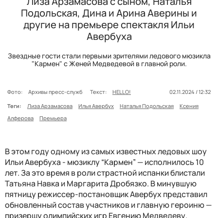
Лиза Арзамасова с сыном, Наталья
Подольская, Дина и Арина Аверины и
другие на премьере спектакля Ильи
Авербуха
Звездные гости стали первыми зрителями ледового мюзикла
"Кармен" с Женей Медведевой в главной роли.
Фото:
Архивы пресс-служб
Текст:
HELLO!
02.11.2024 / 12:32
Теги:
Лиза Арзамасова
Илья Авербух
Наталья Подольская
Ксения
Алферова
Премьера
В этом году одному из самых известных ледовых шоу
Ильи Авербуха - мюзиклу “Кармен” — исполнилось 10
лет. За это время в роли страстной испанки блистали
Татьяна Навка и Маргарита Дробязко. В минувшую
пятницу режиссер-постановщик Авербух представил
обновленный состав участников и главную героиню —
призершу олимпийских игр Евгению Медведеву.