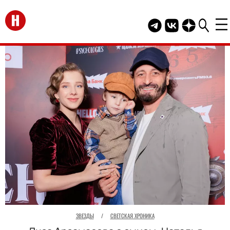
Перейти на главную
Telegram канал HEL
Группа HELLO В
Канал HELLO
ЗВЕЗДЫ
/
СВЕТСКАЯ ХРОНИКА