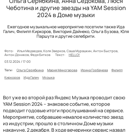
Ольга Серябкина, Анна Седокова, Люся
Чеботина и другие звезды на YAM Session
2024 в Доме музыки
Ежегодное музыкальное мероприятие посетили также Ида
Галич, Филипп Киркоров, Виктория Дайнеко, Ольга Бузова, Юля
Паршута и другие селебрити.
Фото:
Илья Медведев, Коля Зверков, Саша Мурашкин, Антон Быстров,
Антон Доников, Федя Битков
Текст:
HELLO!
03.12.2024 / 17:00
Теги:
Ольга Серябкина
Мария Миногарова
Ирина Горбачева
Филипп
Киркоров
Ида Галич
Музыка
Вот уже во второй раз Яндекс Музыка проводит свою
YAM Session 2024 – знаковое событие, которое
подводит годовые итоги прослушиваний на сервисе.
Мероприятие, собравшее немалое количество звезд
из индустрии, прошло в столичном Доме музыки
накануне, 2 декабря. В ходе вечеринки сервис назвал