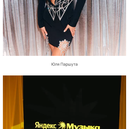
Юля Паршута