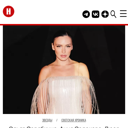
Перейти на главную
Telegram канал HEL
Группа HELLO В
Канал HELLO
ЗВЕЗДЫ
/
СВЕТСКАЯ ХРОНИКА