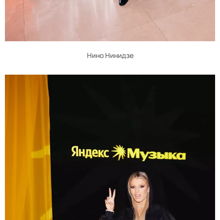
Нино Нинидзе