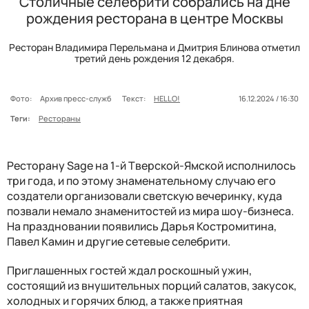
Столичные селебрити собрались на дне
рождения ресторана в центре Москвы
Ресторан Владимира Перельмана и Дмитрия Блинова отметил
третий день рождения 12 декабря.
Фото:
Архив пресс-служб
Текст:
HELLO!
16.12.2024 / 16:30
Теги:
Рестораны
Ресторану Sage на 1-й Тверской-Ямской исполнилось
три года, и по этому знаменательному случаю его
создатели организовали светскую вечеринку, куда
позвали немало знаменитостей из мира шоу-бизнеса.
На праздновании появились Дарья Костромитина,
Павел Камин и другие сетевые селебрити.
Приглашенных гостей ждал роскошный ужин,
состоящий из внушительных порций салатов, закусок,
холодных и горячих блюд, а также приятная