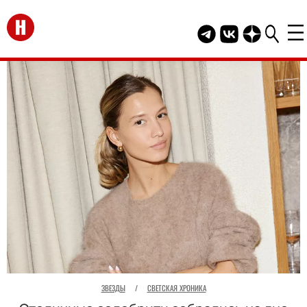
Перейти на главную
Telegram канал HEL
Группа HELLO В
Канал HELLO
ЗВЕЗДЫ
/
СВЕТСКАЯ ХРОНИКА