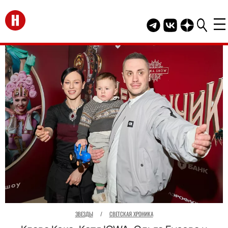
Перейти на главную
Telegram канал HEL
Группа HELLO В
Канал HELLO
ЗВЕЗДЫ
/
СВЕТСКАЯ ХРОНИКА