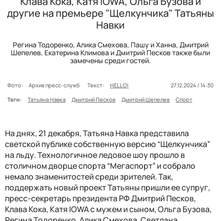
Клава Кока, Катя IOWA, Ольга Бузова и
другие на премьере "Щелкунчика" Татьяны
Навки
Регина Тодоренко, Алика Смехова, Пашу и Ханна, Дмитрий
Шепелев, Екатерина Климова и Дмитрий Песков также были
замечены среди гостей.
Фото:
Архив пресс-служб
Текст:
HELLO!
27.12.2024 / 14:30
Теги:
Татьяна Навка
Дмитрий Песков
Дмитрий Шепелев
Спорт
На днях, 21 декабря, Татьяна Навка представила
светской публике собственную версию “Щелкунчика”
на льду. Технологичное ледовое шоу прошло в
столичном дворце спорта “Мегаспорт” и собрало
немало знаменитостей среди зрителей. Так,
поддержать новый проект Татьяны пришли ее супруг,
пресс-секретарь президента РФ Дмитрий Песков,
Клава Кока, Катя IOWA с мужем и сыном, Ольга Бузова,
Регина Тодоренко, Алика Смехова, Светлана