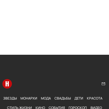
Перейти на главную
Нап
ЗВЕЗДЫ
МОНАРХИ
МОДА
СВАДЬБЫ
ДЕТИ
КРАСОТА
СТИЛЬ ЖИЗНИ
КИНО
СОБЫТИЯ
ГОРОСКОП
ВИДЕО