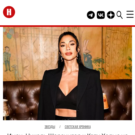
Перейти на главную
Telegram канал HEL
Группа HELLO В
Канал HELLO
ЗВЕЗДЫ
/
СВЕТСКАЯ ХРОНИКА