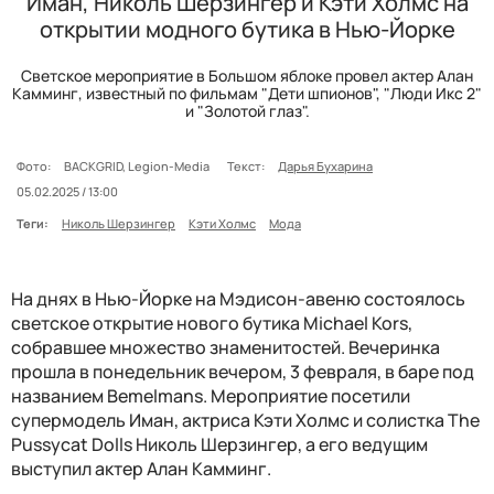
Иман, Николь Шерзингер и Кэти Холмс на
открытии модного бутика в Нью-Йорке
Светское мероприятие в Большом яблоке провел актер Алан
Камминг, известный по фильмам "Дети шпионов", "Люди Икс 2"
и "Золотой глаз".
Фото:
BACKGRID, Legion-Media
Текст:
Дарья Бухарина
05.02.2025 / 13:00
Теги:
Николь Шерзингер
Кэти Холмс
Мода
На днях в Нью-Йорке на Мэдисон-авеню состоялось
светское открытие нового бутика Michael Kors,
собравшее множество знаменитостей. Вечеринка
прошла в понедельник вечером, 3 февраля, в баре под
названием Bemelmans. Мероприятие посетили
супермодель Иман, актриса Кэти Холмс и солистка The
Pussycat Dolls Николь Шерзингер, а его ведущим
выступил актер Алан Камминг.