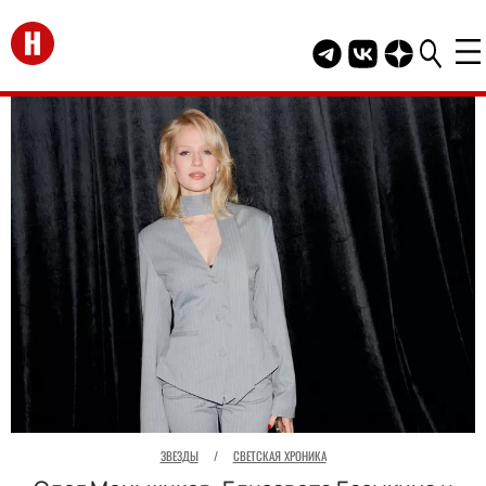
Перейти на главную
Telegram канал HEL
Группа HELLO В
Канал HELLO
ЗВЕЗДЫ
/
СВЕТСКАЯ ХРОНИКА