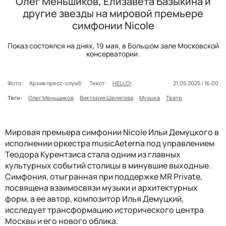
Олег Меньшиков, Елизавета Базыкина и
другие звезды на мировой премьере
симфонии Nicole
Показ состоялся на днях, 19 мая, в Большом зале Московской
консерватории.
Фото:
Архив пресс-служб
Текст:
HELLO!
21.05.2025 / 16:00
Теги:
Олег Меньшиков
Виктория Шелягова
Музыка
Театр
Мировая премьера симфонии Nicole Ильи Демуцкого в
исполнении оркестра musicAeterna под управлением
Теодора Курентзиса стала одним из главных
культурных событий столицы в минувшие выходные.
Симфония, отыгранная при поддержке MR Private,
посвящена взаимосвязи музыки и архитектурных
форм, а ее автор, композитор Илья Демуцкий,
исследует трансформацию исторического центра
Москвы и его нового облика.