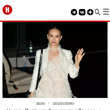
Перейти на главную
Telegram канал HEL
Группа HELLO В
Канал HELLO
ЗВЕЗДЫ
/
СВЕТСКАЯ ХРОНИКА