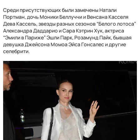
Среди присутствующих были замечены Натали
Портман, дочь Моники Беллуччи и Венсана Касселя
Дева Кассель, звезды разных сезонов “Белого лотоса”
Александра Даддарио и Сара Кэтрин Хук, актриса
“Эмили в Париже” Эшли Парк, Розамунд Пайк, бывшая
девушка Джейсона Момоа Эйса Гонсалес и другие
селебрити.