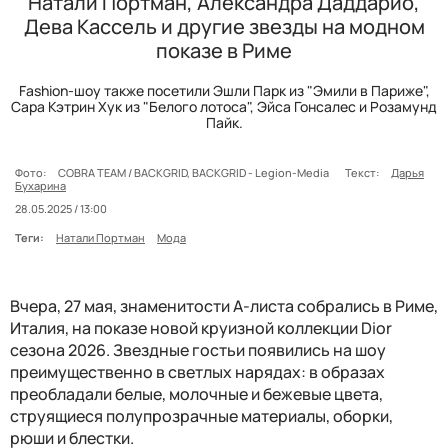
Натали Портман, Александра Даддарио,
Дева Кассель и другие звезды на модном
показе в Риме
Fashion-шоу также посетили Эшли Парк из "Эмили в Париже",
Сара Кэтрин Хук из "Белого лотоса", Эйса Гонсалес и Розамунд
Пайк.
Фото:
COBRA TEAM / BACKGRID, BACKGRID - Legion-Media
Текст:
Дарья
Бухарина
28.05.2025 / 13:00
Теги:
Натали Портман
Мода
Вчера, 27 мая, знаменитости А-листа собрались в Риме,
Италия, на показе новой круизной коллекции Dior
сезона 2026. Звездные гостьи появились на шоу
преимущественно в светлых нарядах: в образах
преобладали белые, молочные и бежевые цвета,
струящиеся полупрозрачные материалы, оборки,
рюши и блестки.