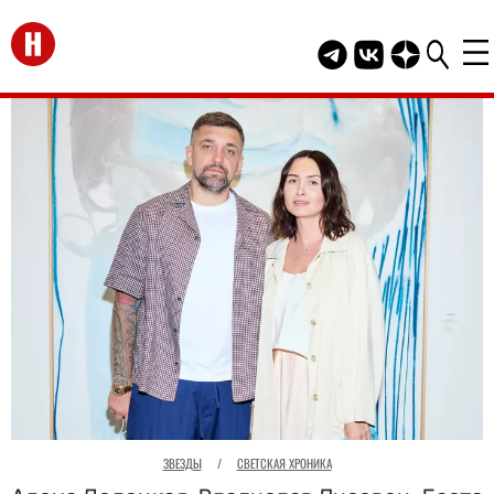
Перейти на главную
Telegram канал HEL
Группа HELLO В
Канал HELLO
ЗВЕЗДЫ
/
СВЕТСКАЯ ХРОНИКА