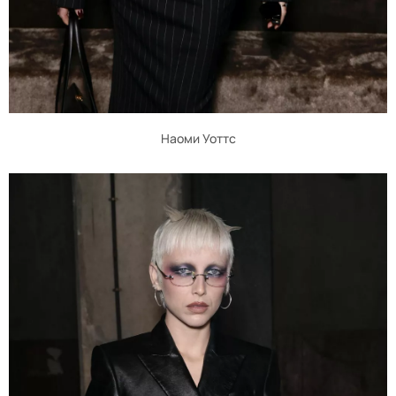
Наоми Уоттс