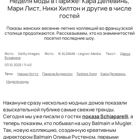
Неделя моды в Париже: Кара Делевинь,
Мари Лист, Ники Хилтон и другие в числе
гостей
Показы женских весенне-летних коллекций во французской
столице продолжаются. Рассказываем, кто из знаменитостей
посетил последние шоу.
Фото:
Getty Images
Фото:
IK ALDAMA - Legion-Media
Текст:
Дарья
Бухарина
03.10.2025 / 11:40
Теги:
Наоми Уоттс
Памела Андерсон
Тейлор Хилл
Кара Делевинь
Неделя моды
Накануне сразу несколько модных домов показали
взыскательной публике самые свежие тренды.
Сегодня мы уже писали о гостях
показа Schiaparelli
, а
теперь покажем, кто побывал на шоу Balmain и Mugler.
Так, новую коллекцию, созданную креативным
директором Balmain Оливье Рустеном, первыми