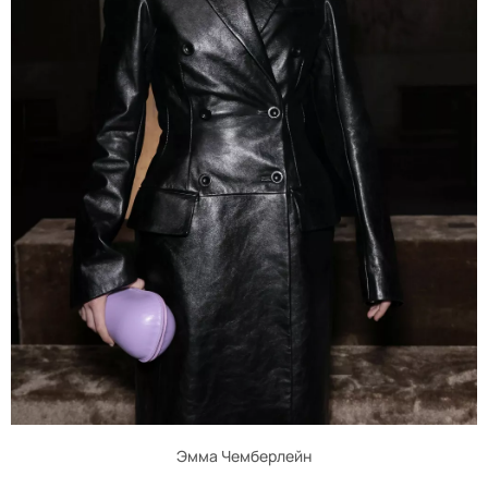
Эмма Чемберлейн