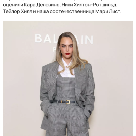
оценили Кара Делевинь, Ники Хилтон-Ротшильд,
Тейлор Хилл и наша соотечественница Мари Лист.