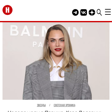
Перейти на главную
Telegram канал HEL
Группа HELLO В
Канал HELLO
ЗВЕЗДЫ
/
СВЕТСКАЯ ХРОНИКА