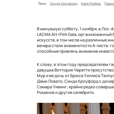
Теги:
Синди Кроуфорд
Кайя Гербер
Пэрис
В минувшую субботу, 1 ноября, в Лос
LACMA Art+Film Gala, организованный
искусств, в том числе на различные и
вечера стали знаменитости А-листа: 
способные привлечь внимание инвесто
К слову, в этом году председателем г
девушка Виттория Черетти присутство
Мур и ее дочь от Брюса Уиллиса Таллу
Деми Ловато, Синди Кроуфорд с дочерь
Самара Уивинг, крайне редко соверш
Романов и другие селебрити.