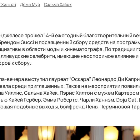
 Хилтон
Деми Мур
Сальма Хайек
-Анджелесе прошел 14-й ежегодный благотворительный ве
 брендом Gucci и посвященный сбору средств на програм
нициативы в области моды и кинематографа. По традиции 
голливудские селебрити, имеющие неоспоримое влияние и
ров к сбору.
ала-вечера выступил лауреат “Оскара” Леонардо Ди Каприо
вала среди приглашенных. Также на мероприятии появил
ла Уиллис, Сальма Хайек, Пэрис Хилтон с мужем Картером
ю Кайей Гербер, Эмма Робертс, Чарли Ханнэм, Doja Cat, 
ающая подобные выходы, бойфренд Лены Перминовой Тар