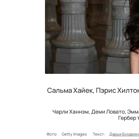
Сальма Хайек, Пэрис Хилтон
Чарли Ханнэм, Деми Ловато, Эмма
Гербер 
Фото:
Getty Images
Текст:
Дарья Бухарин