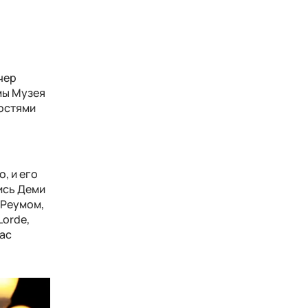
чер
мы Музея
гостями
, и его
ись Деми
 Реумом,
Lorde,
ас