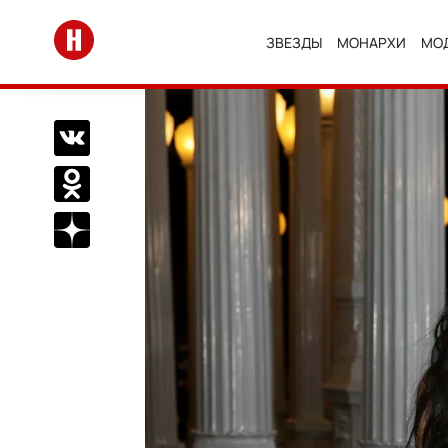
Перейти на главную
ЗВЕЗДЫ
МОНАРХИ
МО
Поделиться Вконтакте
Поделиться в Одноклассниках
Подписаться на нас в Дзен