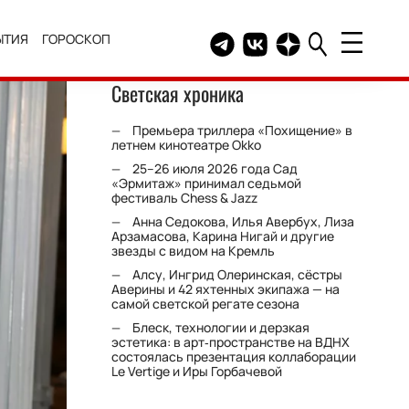
ЫТИЯ
ГОРОСКОП
Telegram канал HELLO
Группа HELLO Вконтакт
Канал HELLO в Дзе
Светская хроника
Премьера триллера «Похищение» в
летнем кинотеатре Okko
25–26 июля 2026 года Сад
«Эрмитаж» принимал седьмой
фестиваль Chess & Jazz
Анна Седокова, Илья Авербух, Лиза
Арзамасова, Карина Нигай и другие
звезды с видом на Кремль
Алсу, Ингрид Олеринская, сёстры
Аверины и 42 яхтенных экипажа — на
самой светской регате сезона
Блеск, технологии и дерзкая
эстетика: в арт‑пространстве на ВДНХ
состоялась презентация коллаборации
Le Vertige и Иры Горбачевой