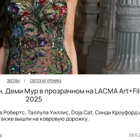
ЗВЕЗДЫ
/
СВЕТСКАЯ ХРОНИКА
, Деми Мур в прозрачном на LACMA Art+Fil
2025
 Робертс, Таллула Уиллис, Doja Cat, Синди Кроуфорд 
также вышли на ковровую дорожку.
а
03.11.