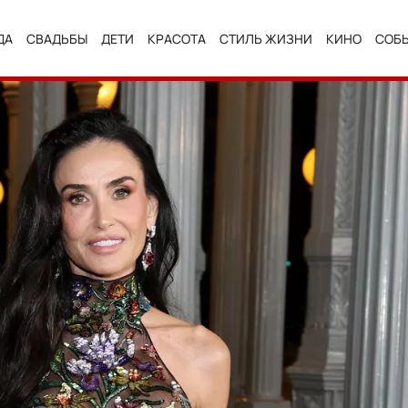
ДА
СВАДЬБЫ
ДЕТИ
КРАСОТА
СТИЛЬ ЖИЗНИ
КИНО
СОБ