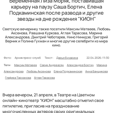
Беременная Лиза Моряк, поставившая
карьеру на паузу Саша Бортич, Елена
Подкаминская после развода и другие
звезды на дне рождения "КИОН"
Светскую вечеринку также посетили Максим Матвеев, Любовь
Аксенова, Равшана Куркова, Аглая Тарасова, Марина
Александрова, Дмитрий Чеботарев, Нино Нинидзе, Григорий
Верник и Полина Гухман и многие другие селебрити из мира
кино.
Фото:
Архив пресс-служб
Текст:
Дарья Бухарина
22.04.2026 / 11:30
Теги:
Максим Матвеев
Сарик Андреасян
Александра Бортич
Марина
Александрова
Любовь Аксенова
Елена Подкаминская
Анна Банщикова
Глафира Тарханова
Аглая Тарасова
Вчера вечером, 21 апреля, в Театре на Цветном
онлайн-кинотеатр “КИОН” масштабно отметил свое
пятилетие, пригласив на празднование
многочисленных актеров своих оригинальных