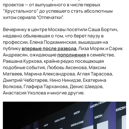
проектов — от выпущенного в числе первых
“Хрустального” до успевшего стать абсолютным
хитом сериала “Отпечатки”.
Вечеринку в центре Москвы посетили Саша Бортич,
недавно объявившая о том, что берет паузу в
профессии, Елена Подкаминская, вышедшая на
публику
впервые после развода
, Лиза Моряк и Сарик
Андреасян, ожидающие
пополнения
в семействе,
Равшана Куркова, крайне редко посещающая
подобные события, Любовь Аксенова, Максим
Матвеев, Марина Александрова, Аглая Тарасова,
Дмитрий Чеботарев, Нино Нинидзе, Екатерина
Волкова, Глафира Тарханова, Денис Шведов,
Анастасия Уколова и многие другие.