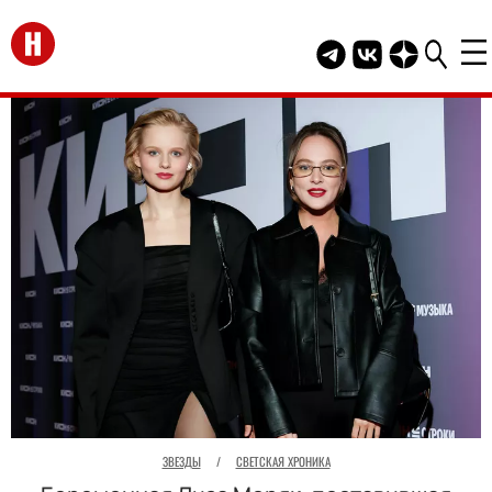
Перейти на главную
Telegram канал HEL
Группа HELLO В
Канал HELLO
ЗВЕЗДЫ
/
СВЕТСКАЯ ХРОНИКА