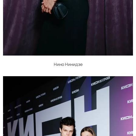
Нино Нинидзе