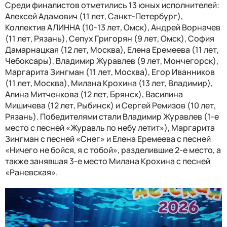
Среди финалистов отметились 13 юных исполнителей:
Алексей Адамович (11 лет, Санкт-Петербург),
Коллектив АЛИННА (10-13 лет, Омск), Андрей Ворначев
(11 лет, Рязань), Сепух Григорян (9 лет, Омск), София
Дамарнацкая (12 лет, Москва), Елена Еремеева (11 лет,
Чебоксары), Владимир Журавлев (9 лет, Мончегорск),
Маргарита Зингман (11 лет, Москва), Егор Иванников
(11 лет, Москва), Милана Крохина (13 лет, Владимир),
Алина Митченкова (12 лет, Брянск), Василина
Мишичева (12 лет, Рыбинск) и Сергей Ремизов (10 лет,
Рязань). Победителями стали Владимир Журавлев (1-е
место с песней «Журавль по небу летит»), Маргарита
Зингман с песней «Снег» и Елена Еремеева с песней
«Ничего не бойся, я с тобой», разделившие 2-е место, а
также занявшая 3-е место Милана Крохина с песней
«Раневская».