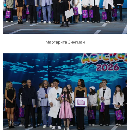
Маргарита Зингман