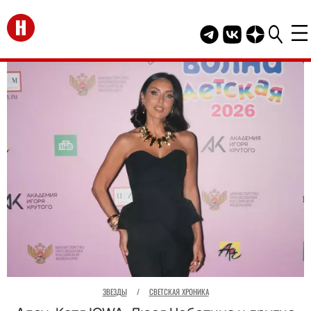
Перейти на главную
Telegram канал HEL
Группа HELLO В
Канал HELLO
ЗВЕЗДЫ
/
СВЕТСКАЯ ХРОНИКА