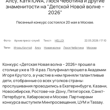
Алсу, Катя IOWA, Люся Чеботина и другие
знаменитости на "Детской Новой волне –
2026"
Песенный конкурс состоялся 20 мая в Москве.
Фото:
Архив пресс-служб
Текст:
HELLO!
22.05.2026 / 17:10
Теги:
Игорь Крутой
Алсу
Новая волна
Люся Чеботина
Москва
Конкурс «Детская Новая волна – 2026» прошел в
столице уже в 19-й раз. Полуфинал прошел в Академии
Игоря Крутого, а участие в нем приняли талантливые
дети, отобранные со всех уголков страны:
прослушивания проводились в Екатеринбурге, Казани,
Новосибирске, Ростове-на-Дону, Пятигорске, Санкт-
Петербурге, Хабаровске и Москве. Партнерами
конкурса выступили Минпросвещения, ЦУМ и Tassay.