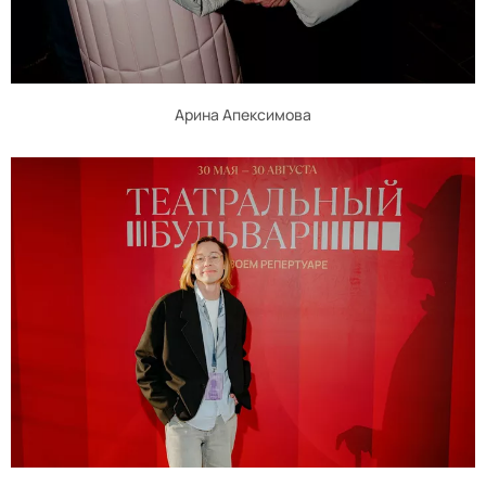
Арина Апексимова