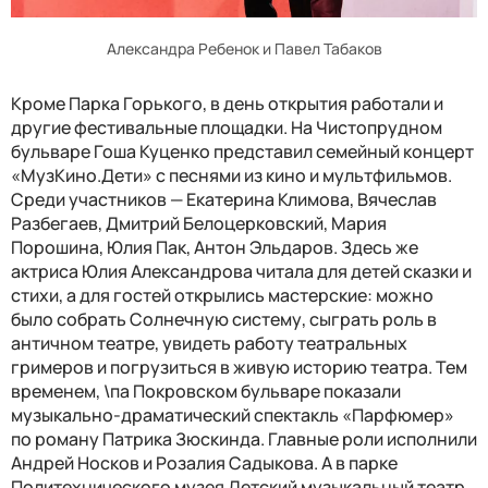
Александра Ребенок и Павел Табаков
Кроме Парка Горького, в день открытия работали и
другие фестивальные площадки. На Чистопрудном
бульваре Гоша Куценко представил семейный концерт
«МузКино.Дети» с песнями из кино и мультфильмов.
Среди участников — Екатерина Климова, Вячеслав
Разбегаев, Дмитрий Белоцерковский, Мария
Порошина, Юлия Пак, Антон Эльдаров. Здесь же
актриса Юлия Александрова читала для детей сказки и
стихи, а для гостей открылись мастерские: можно
было собрать Солнечную систему, сыграть роль в
античном театре, увидеть работу театральных
гримеров и погрузиться в живую историю театра. Тем
временем, \па Покровском бульваре показали
музыкально-драматический спектакль «Парфюмер»
по роману Патрика Зюскинда. Главные роли исполнили
Андрей Носков и Розалия Садыкова. А в парке
Политехнического музея Детский музыкальный театр