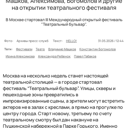
Машков, Апексимова, Богомолов и другие
на открытии театрального фестиваля
В Москве стартовал III Международный открытый фестиваль
"Театральный бульвар".
Фото:
Архивы пресс-служб
Текст:
HELLO!
31.05.2026 / 12:44
Теги:
Фестивали
Театр
Владимир Машков
Константин Богомолов
Ирина Апексимова
Александра Ребенок
Павел Табаков
Москва на несколько недель станет настоящей
театральной столицей — в городе стартовал
фестиваль “Театральный бульвар”. Улицы, скверы и
пешеходные зоны превратились в
импровизированные сцены, а зрители могут встретить
актеров не в залах с креслами, а прямо на прогулке по
центру города. Старт новому, третьему по счету
театральному смотру был дан накануне на
Пушкинской набережной в Парке Горького. Именно