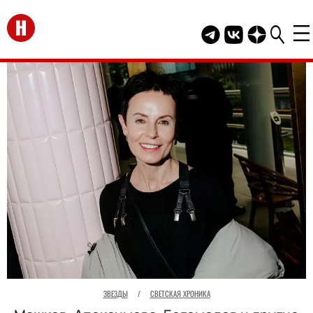
Перейти на главную
Telegram канал HEL
Группа HELLO В
Канал HELLO
ЗВЕЗДЫ
/
СВЕТСКАЯ ХРОНИКА