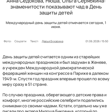
Анна Седокова, Нюша, Ольга Серябкина:
знаменитости показывают чад в День
защиты детей
Международный день защиты детей отмечается сегодня, 1
июня.
Фото:
Соцсети
Текст:
Дарья Бухарина
01.06.2026 / 15:50
День защиты детей считается одним из старейших
международных праздников и был задуман в Женеве,
а учрежден Международной демократической
федерацией женщин на конгрессе в Париже в далеком
1949-м. Спустя год праздник впервые прошел по всему
миру сразу в 51 стране.
По случаю праздника, оберегающего детские права и
комфорт, многие российские селебрити поделились
снимками со своими чадами. Кстати, отдельно мы уже
писали про актера Милоша Биковича, который по