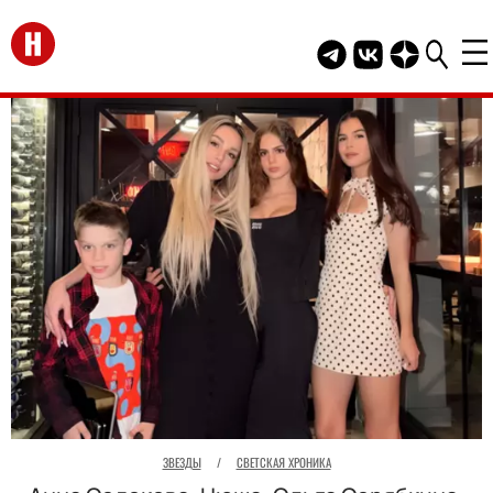
Перейти на главную
Telegram канал HEL
Группа HELLO В
Канал HELLO
ЗВЕЗДЫ
/
СВЕТСКАЯ ХРОНИКА