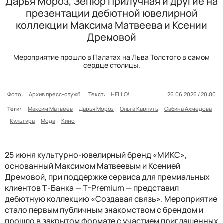
Дарья Мороз, Зепюр Прилучная и другие на
презентации дебютной ювелирной
коллекции Максима Матвеева и Ксении
Дремовой
Мероприятие прошло в Палатах на Льва Толстого в самом
сердце столицы.
Фото:
Архив пресс-служб
Текст:
HELLO!
26.06.2026 / 20:00
Теги:
Максим Матвеев
Дарья Мороз
Ольга Карпуть
Сабина Ахмедова
Культура
Мода
Кино
25 июня культурно-ювелирный бренд «МИКС»,
основанный Максимом Матвеевым и Ксенией
Дремовой, при поддержке сервиса для премиальных
клиентов Т-Банка — T-Premium — представил
дебютную коллекцию «Создавая связь». Мероприятие
стало первым публичным знакомством с брендом и
прошло в закрытом формате с участием приглашенных