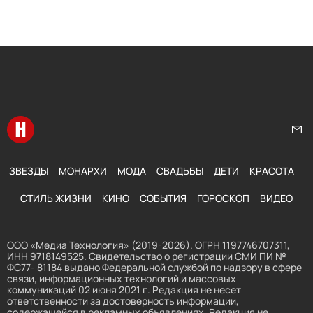
Перейти на главную
Нап
ЗВЕЗДЫ
МОНАРХИ
МОДА
СВАДЬБЫ
ДЕТИ
КРАСОТА
СТИЛЬ ЖИЗНИ
КИНО
СОБЫТИЯ
ГОРОСКОП
ВИДЕО
ООО «Медиа Технология» (2019-2026). ОГРН 1197746707311,
ИНН 9718149525. Свидетельство о регистрации СМИ ПИ №
ФС77- 81184 выдано Федеральной службой по надзору в сфере
связи, информационных технологий и массовых
коммуникаций 02 июня 2021 г. Редакция не несет
ответственности за достоверность информации,
содержащейся в рекламных объявлениях. Редакция не