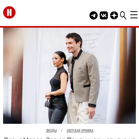
Перейти на главную
Telegram канал HEL
Группа HELLO В
Канал HELLO
ЗВЕЗДЫ
/
СВЕТСКАЯ ХРОНИКА