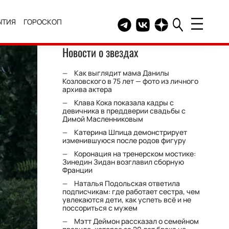
ЫТИЯ
ГОРОСКОП
Telegram канал HELLO
Группа HELLO Вконтакт
Канал HELLO в Дзе
Новости о звездах
Как выглядит мама Данилы
Козловского в 75 лет — фото из личного
архива актера
Клава Кока показала кадры с
девичника в преддверии свадьбы с
Димой Масленниковым
Катерина Шпица демонстрирует
изменившуюся после родов фигуру
Коронация на тренерском мостике:
Зинедин Зидан возглавил сборную
Франции
Наталья Подольская ответила
подписчикам: где работает сестра, чем
увлекаются дети, как успеть всё и не
поссориться с мужем
Мэтт Деймон рассказал о семейном