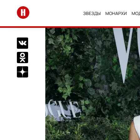
Перейти на главную
ЗВЕЗДЫ
МОНАРХИ
МО
Поделиться Вконтакте
Поделиться в Одноклассниках
Подписаться на нас в Дзен