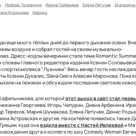
а
Любовь Толкалина
Ирина Горбачева
Елена Летучая
Екатерина
ана Кузнецова
Марика
еди еще много теплых дней до первого дыхания осени. Вч
ежем воздухе и собрал гостей на своем музыкально-
ses. Дресс-кодом вечеринки стала тема Romantic Summe
о словам главного редактора издания Ксении Соловьевой
 спорткомплекса "Лужники". Весь вечер гости наслаждал
ы Ксении Дукалис, Slava Gee и Алексея Миронова. Пока к
дыхали на лежаках и обсуждали последние светские новос
Кафельникова, для которой
этот выход в свет стал перв
нежанна Георгиева, Игорь Чапурин, Диана Арбенина, Ир
р Терехов, Мария Шумакова, Елена Летучая, Денис Родьк
лина Астровская и другие. На коктейле появились также 
Греции, куда она
ездила вместе с Настей Ивлеевой
и Ма
ровождении друга и коллеги по шоу Comedy Woman Евге