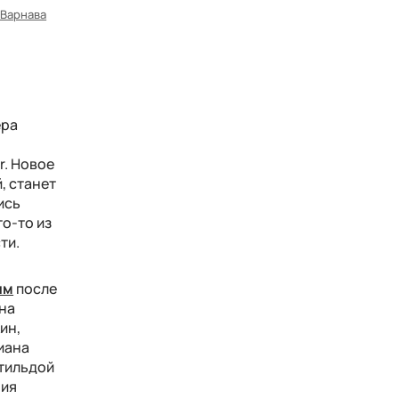
 Варнава
ера
r. Новое
, станет
ись
то-то из
ти.
ым
после
ина
ин,
Диана
тильдой
ния