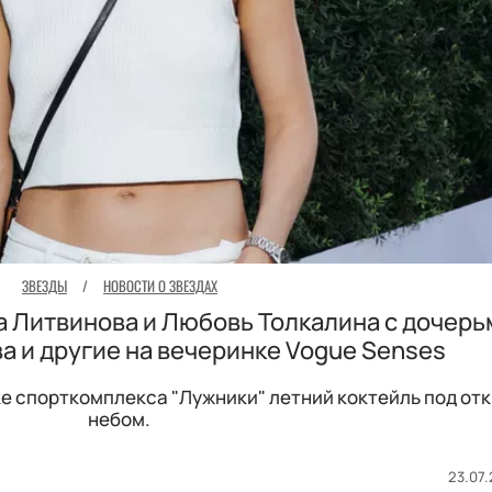
ЗВЕЗДЫ
/
НОВОСТИ О ЗВЕЗДАХ
а Литвинова и Любовь Толкалина с дочерь
а и другие на вечеринке Vogue Senses
ке спорткомплекса "Лужники" летний коктейль под о
небом.
23.07.