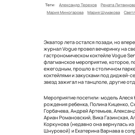
Теги:
Александр Терехов
Рената Литвинов
Мария Миногарова
Мария Шумакова
Светл
Экватор лета остался позади, но впер
журнал Vogue провел вечеринку на св
гастрономическом коктейле Vogue Sen
флагманское мероприятие, которое, п
ежегодным, прошло в столичном парке
коктейлями и закусками под диджей-сет
звезд зажигал на танцполе, другие от
Мероприятие посетили: модель Алеся 
рождения ребенка, Полина Киценко, С
Горбачева, Андрей Артемьев, Александ
Ариан Романовский, Вика Газинская, А
Коркунова (недавно она вернулась из 
Шнуровой) и Екатерина Варнава в соп