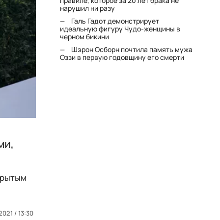
правиле, которое за 20 лет брака не
нарушил ни разу
Галь Гадот демонстрирует
идеальную фигуру Чудо-женщины в
черном бикини
Шэрон Осборн почтила память мужа
Оззи в первую годовщину его смерти
ми,
ткрытым
2021 / 13:30