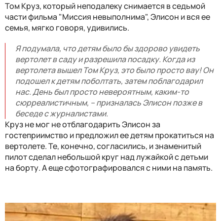
Том Круз, который неподалеку снимается в седьмой
части фильма "Миссия невыполнима", Элисон и вся ее
семья, мягко говоря, удивились.
Я подумала, что детям было бы здорово увидеть
вертолет в саду и разрешила посадку. Когда из
вертолета вышел Том Круз, это было просто вау! Он
подошел к детям поболтать, затем поблагодарил
нас. День был просто невероятным, каким-то
сюрреалистичным, – призналась Элисон позже в
беседе с журналистами.
Круз не мог не отблагодарить Элисон за
гостеприимство и предложил ее детям прокатиться на
вертолете. Те, конечно, согласились, и знаменитый
пилот сделал небольшой круг над лужайкой с детьми
на борту. А еще сфотографировался с ними на память.