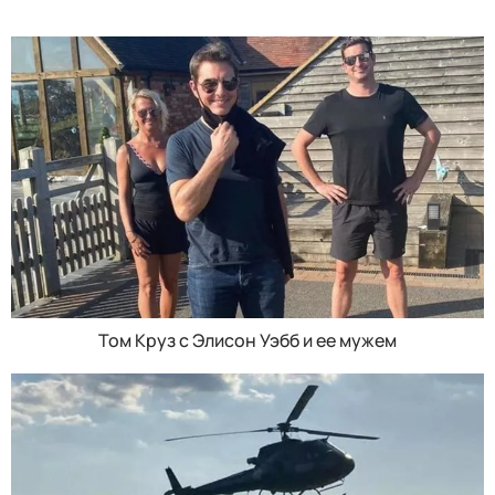
Том Круз с Элисон Уэбб и ее мужем