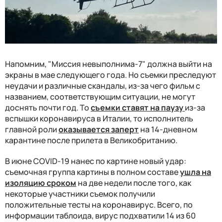
Напомним, "Миссия невыполнима-7" должна выйти на
экраны в мае следующего года. Но съемки преследуют
неудачи и различные скандалы, из-за чего фильм с
названием, соответствующим ситуации, не могут
доснять почти год. То
съемки ставят на паузу
из-за
вспышки коронавируса в Италии, то исполнитель
главной роли
оказывается заперт
на 14-дневном
карантине после прилета в Великобританию.
В июне COVID-19 нанес по картине новый удар:
съемочная группа картины в полном составе
ушла на
изоляцию сроком
на две недели после того, как
некоторые участники съемок получили
положительные тесты на коронавирус. Всего, по
информации таблоида, вирус подхватили 14 из 60