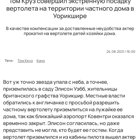
Том Круз совершил экстренную посадку
вертолета на территории частного дома в
Уорикшире
В качестве компенсации за доставленные неудобства актер
прокатил на вертолете детей хозяйки дома.
24.08.2021 / 16:00
Теги:
Том Круз
Кино
Вот уж точно звезда упала с неба, а точнее,
приземлилась в саду Элисон Уэбб, жительницы
британского графства Уорикшир. Местные власти
обратились к англичанке с просьбой разрешить
частному вертолету приземлиться на лужайке ее
дома, так как ближайший аэропорт Ковентри оказался
временно закрыт. Элисон согласилась, но даже
представить не могла, кто будет ее гостем. Когда
вертолет приземлился и из кабины пилота вышел актер