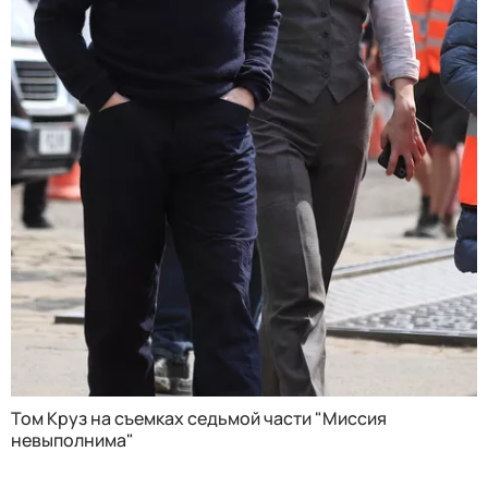
Том Круз на съемках седьмой части "Миссия
невыполнима"