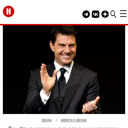
Перейти на главную
Telegram канал HEL
Группа HELLO В
Канал HELLO
ЗВЕЗДЫ
/
НОВОСТИ О ЗВЕЗДАХ