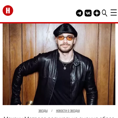
Перейти на главную
Telegram канал HEL
Группа HELLO В
Канал HELLO
ЗВЕЗДЫ
/
НОВОСТИ О ЗВЕЗДАХ