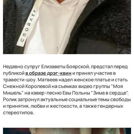
Недавно супруг Елизаветы Боярской, предстал перед
публикой
в образе дрэг-квин
и принял участие в
травести-шоу. Матвеев надел женское платье и стать
Снежной Королевой на съемках видео группы "Моя
Мишель" на кавер-песню Евы Польны "Зима в сердце".
Ролик затронул актуальные социальные темы свободы
и принятия, любви и жестокости, а также гендерных
стереотипов.