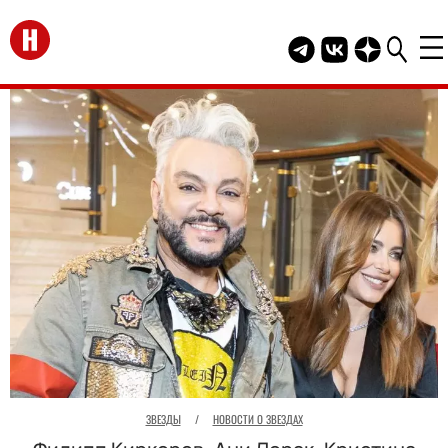
Перейти на главную
Telegram канал HEL
Группа HELLO В
Канал HELLO
ЗВЕЗДЫ
/
НОВОСТИ О ЗВЕЗДАХ