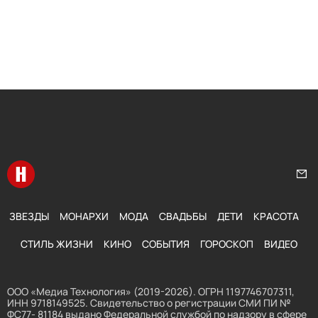
Перейти на главную
Нап
ЗВЕЗДЫ
МОНАРХИ
МОДА
СВАДЬБЫ
ДЕТИ
КРАСОТА
СТИЛЬ ЖИЗНИ
КИНО
СОБЫТИЯ
ГОРОСКОП
ВИДЕО
ООО «Медиа Технология» (2019-2026). ОГРН 1197746707311,
ИНН 9718149525. Свидетельство о регистрации СМИ ПИ №
ФС77- 81184 выдано Федеральной службой по надзору в сфере