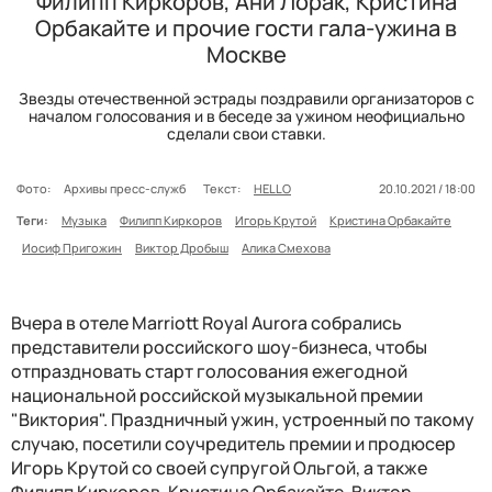
Филипп Киркоров, Ани Лорак, Кристина
Орбакайте и прочие гости гала-ужина в
Москве
Звезды отечественной эстрады поздравили организаторов с
началом голосования и в беседе за ужином неофициально
сделали свои ставки.
Фото:
Архивы пресс-служб
Текст:
HELLO
20.10.2021 / 18:00
Теги:
Музыка
Филипп Киркоров
Игорь Крутой
Кристина Орбакайте
Иосиф Пригожин
Виктор Дробыш
Алика Смехова
Вчера в отеле Marriott Royal Aurora собрались
представители российского шоу-бизнеса, чтобы
отпраздновать старт голосования ежегодной
национальной российской музыкальной премии
"Виктория". Праздничный ужин, устроенный по такому
случаю, посетили соучредитель премии и продюсер
Игорь Крутой со своей супругой Ольгой, а также
Филипп Киркоров, Кристина Орбакайте, Виктор