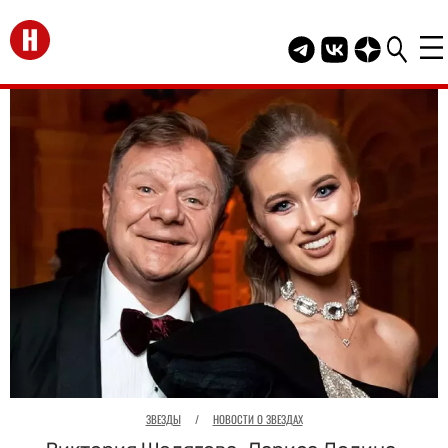
Перейти на главную
Telegram канал HEL
Группа HELLO В
Канал HELLO
ЗВЕЗДЫ
/
НОВОСТИ О ЗВЕЗДАХ