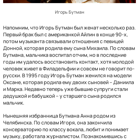
Игорь Бутман
Напомним, что Игорь Бутман был женат несколько раз.
Первый брак был с американкой Айлин в конце 90-х,
потом музыканта связывали отношения с певицей
Донной, которая родила ему сына Михаила. По словам
Бутмана, мальчика воспитал отчим, но в последние
годы им удалось восстановить контакт, хотя молодой
человек живет в Филадельфии и совсем не говорит по-
русски. В 1995 году Игорь Бутман женился на модели
Оксане, которая родила ему двоих сыновей – Даниила
и Марка. Недавно теперь уже бывшие супруги стали
дедушкой и бабушкой – у старшего сына родился
мальчик.
Нынешняя избранница Бутмана Анна родом из
Челябинска. По словам Игоря, она закончила
консерваторию по классу вокала, любит и понимает
музыку, работала журналистом. Познакомившись с