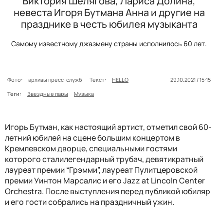
Виктория Шелягова, Лариса Долина,
невеста Игоря Бутмана Анна и другие на
празднике в честь юбилея музыканта
Самому известному джазмену страны исполнилось 60 лет.
Фото:
архивы пресс-служб
Текст:
HELLO
29.10.2021 / 15:15
Теги:
Звездные пары
Музыка
Игорь Бутман, как настоящий артист, отметил свой 60-
летний юбилей на сцене большим концертом в
Кремлевском дворце, специальными гостями
которого сталилегендарный трубач, девятикратный
лауреат премии “Грэмми”, лауреат Пулитцеровской
премии Уинтон Марсалис и его Jazz at Lincoln Center
Orchestra. После выступления перед публикой юбиляр
и его гости собрались на праздничный ужин.