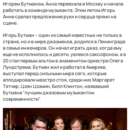
Игорем Бутманом, Анна переехала в Москву и начала
работать в команде музыканта. Этим летом Игорь
Анне сделал предложение руки и сердца прямо на
сцене.
Игорь Бутман – один из самый известных не только в
стране, но и в мире джазменов, родился в Ленинграде
в семье инженеров. Он начал играть джаз, когда ему
еще не исполнилось и десяти, увлекся саксофоном, а в
20 стал первым альтом в знаменитом оркестре Олега
Лундстрема. Бутман жил и работал в Америке,
выступал перед сильными мира сего, которые
аплодировали маэстро стоя, среди них Маргарет
Тэтчер, Цзян Цзэмин, Билл Клинтон, назвавший
Бутмана “лучшим джазовым музыкантом
современности”.