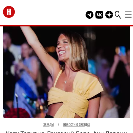
Перейти на главную
Telegram канал HEL
Группа HELLO В
Канал HELLO
ЗВЕЗДЫ
/
НОВОСТИ О ЗВЕЗДАХ