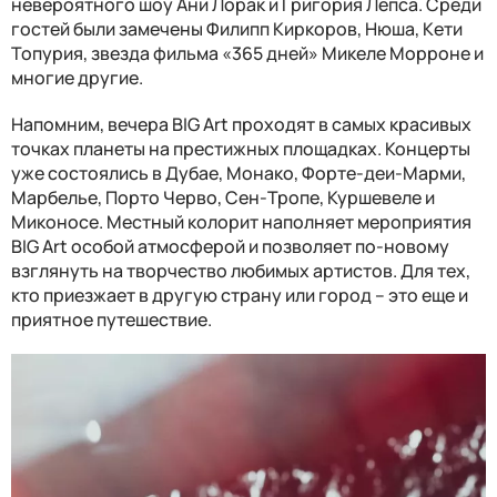
невероятного шоу Ани Лорак и Григория Лепса. Среди
гостей были замечены Филипп Киркоров, Нюша, Кети
Топурия, звезда фильма «365 дней» Микеле Морроне и
многие другие.
Напомним, вечера BIG Art проходят в самых красивых
точках планеты на престижных площадках. Концерты
уже состоялись в Дубае, Монако, Форте-деи-Марми,
Марбелье, Порто Черво, Сен-Тропе, Куршевеле и
Миконосе. Местный колорит наполняет мероприятия
BIG Art особой атмосферой и позволяет по-новому
взглянуть на творчество любимых артистов. Для тех,
кто приезжает в другую страну или город – это еще и
приятное путешествие.