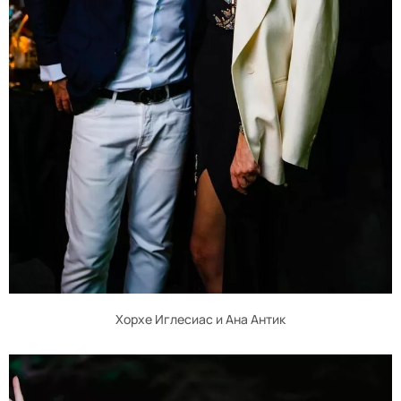
Хорхе Иглесиас и Ана Антик