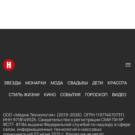
Перейти на главную
Нап
ЗВЕЗДЫ
МОНАРХИ
МОДА
СВАДЬБЫ
ДЕТИ
КРАСОТА
СТИЛЬ ЖИЗНИ
КИНО
СОБЫТИЯ
ГОРОСКОП
ВИДЕО
ООО «Медиа Технология» (2019-2026). ОГРН 1197746707311,
ИНН 9718149525. Свидетельство о регистрации СМИ ПИ №
ФС77- 81184 выдано Федеральной службой по надзору в сфере
связи, информационных технологий и массовых
коммуникаций 02 июня 2021 г. Редакция не несет