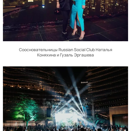
Соосновательницы Russian Social Club Наталья
Коняхина и Гузаль Эргашева