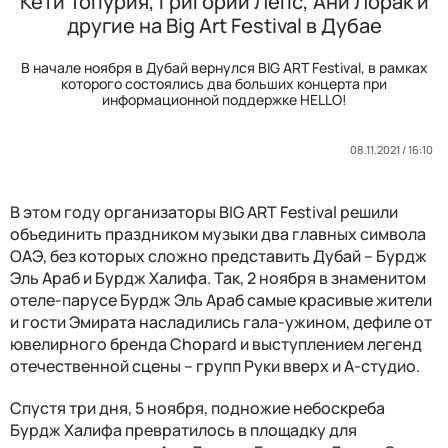
Кети Топурия, Григорий Лепс, Ани Лорак и
другие на Big Art Festival в Дубае
В начале ноября в Дубай вернулся BIG ART Festival, в рамках
которого состоялись два больших концерта при
информационной поддержке HELLO!
08.11.2021 / 16:10
В этом году организаторы BIG ART Festival решили
объединить праздником музыки два главных символа
ОАЭ, без которых сложно представить Дубай – Бурдж
Эль Араб и Бурдж Халифа. Так, 2 ноября в знаменитом
отеле-парусе Бурдж Эль Араб самые красивые жители
и гости Эмирата насладились гала-ужином, дефиле от
ювелирного бренда Chopard и выступлением легенд
отечественной сцены – групп Руки вверх и А-студио.
Спустя три дня, 5 ноября, подножие небоскреба
Бурдж Халифа превратилось в площадку для