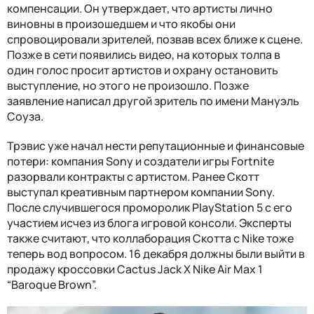
компенсации. Он утверждает, что артисты лично
виновны в произошедшем и что якобы они
спровоцировали зрителей, позвав всех ближе к сцене.
Позже в сети появились видео, на которых толпа в
один голос просит артистов и охрану остановить
выступление, но этого не произошло. Позже
заявление написал другой зритель по имени Мануэль
Соуза.
Трэвис уже начал нести репутационные и финансовые
потери: компания Sony и создатели игры Fortnite
разорвали контракты с артистом. Ранее Скотт
выступал креативным партнером компании Sony.
После случившегося проморолик PlayStation 5 с его
участием исчез из блога игровой консоли. Эксперты
также считают, что коллаборация Скотта с Nike тоже
теперь вод вопросом. 16 декабря должны были выйти в
продажу кроссовки Cactus Jack X Nike Air Max 1
“Baroque Brown”.