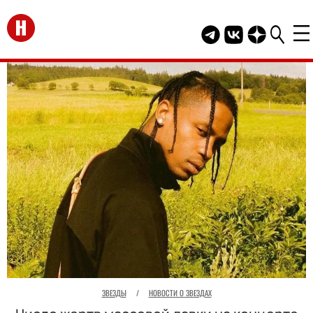
Перейти на главную
Telegram канал HEL
Группа HELLO В
Канал HELLO
ЗВЕЗДЫ
/
НОВОСТИ О ЗВЕЗДАХ