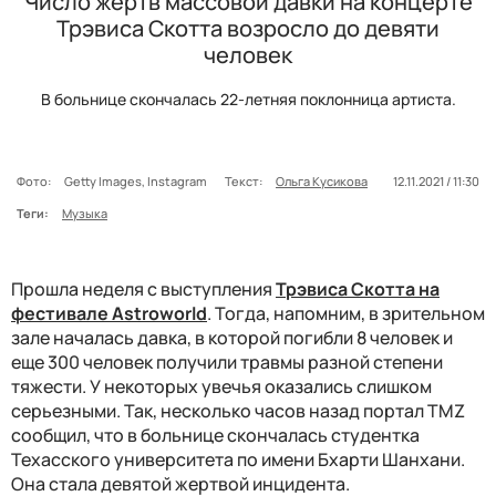
Число жертв массовой давки на концерте
Трэвиса Скотта возросло до девяти
человек
В больнице скончалась 22-летняя поклонница артиста.
Фото:
Getty Images, Instagram
Текст:
Ольга Кусикова
12.11.2021 / 11:30
Теги:
Музыка
Прошла неделя с выступления
Трэвиса Скотта на
фестивале Astroworld
. Тогда, напомним, в зрительном
зале началась давка, в которой погибли 8 человек и
еще 300 человек получили травмы разной степени
тяжести. У некоторых увечья оказались слишком
серьезными. Так, несколько часов назад портал TMZ
сообщил, что в больнице скончалась студентка
Техасского университета по имени Бхарти Шанхани.
Она стала девятой жертвой инцидента.