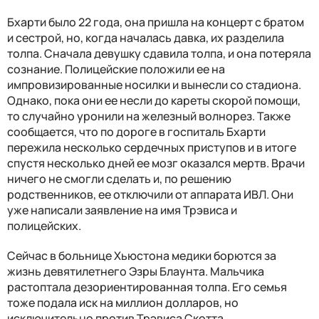
Бхарти было 22 года, она пришла на концерт с братом
и сестрой, но, когда началась давка, их разделила
толпа. Сначала девушку сдавила толпа, и она потеряла
сознание. Полицейские положили ее на
импровизированные носилки и вынесли со стадиона.
Однако, пока они ее несли до кареты скорой помощи,
то случайно уронили на железный волнорез. Также
сообщается, что по дороге в госпиталь Бхарти
пережила несколько сердечных приступов и в итоге
спустя несколько дней ее мозг оказался мертв. Врачи
ничего не смогли сделать и, по решению
родственников, ее отключили от аппарата ИВЛ. Они
уже написали заявление на имя Трэвиса и
полицейских.
Сейчас в больнице Хьюстона медики борются за
жизнь девятилетнего Эзры Блаунта. Мальчика
растоптала дезориентированная толпа. Его семья
тоже подала иск на миллион долларов, но
исключительно против Трэвиса Скотта.