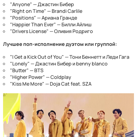
"Anyone" — Джастин Бибер
"Right on Time" — Brandi Carlile
"Positions" — Ариана Гранде
"Happier Than Ever" — Билли Айлиш
"Drivers License" — Оливия Родриго
Лучшее поп-исполнение дуэтом или группой:
"I Get a Kick Out of You" — Тони Беннетт и Леди Гага
"Lonely" — Джастин Бибер и benny blanco
"Butter" — BTS
"Higher Power" — Coldplay
"Kiss Me More" — Doja Cat feat. SZA