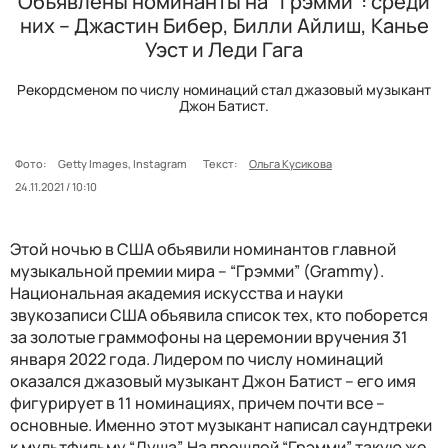
Объявлены номинанты на "Грэмми": среди
них – Джастин Бибер, Билли Айлиш, Канье
Уэст и Леди Гага
Рекордсменом по числу номинаций стал джазовый музыкант
Джон Батист.
Фото:
Getty Images, Instagram
Текст:
Ольга Кусикова
24.11.2021 / 10:10
Этой ночью в США объявили номинантов главной
музыкальной премии мира – “Грэмми” (Grammy).
Национальная академия искусства и науки
звукозаписи США объявила список тех, кто поборется
за золотые граммофоны на церемонии вручения 31
января 2022 года. Лидером по числу номинаций
оказался джазовый музыкант Джон Батист – его имя
фигурирует в 11 номинациях, причем почти все –
основные. Именно этот музыкант написал саундтреки
к мультфильму “Душа”. На прошлой “Грэмми” такую же