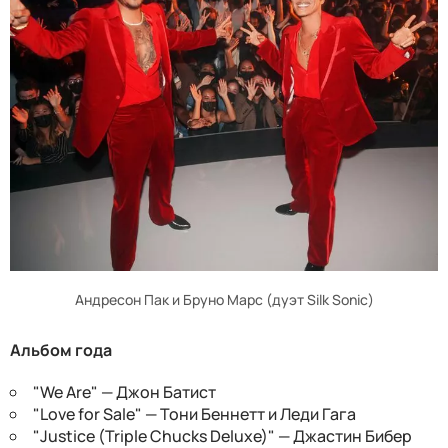
Андресон Пак и Бруно Марс (дуэт Silk Sonic)
Альбом года
"We Are" — Джон Батист
"Love for Sale" — Тони Беннетт и Леди Гага
"Justice (Triple Chucks Deluxe)" — Джастин Бибер