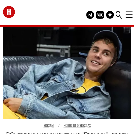
Перейти на главную
Telegram канал HEL
Группа HELLO В
Канал HELLO
ЗВЕЗДЫ
/
НОВОСТИ О ЗВЕЗДАХ