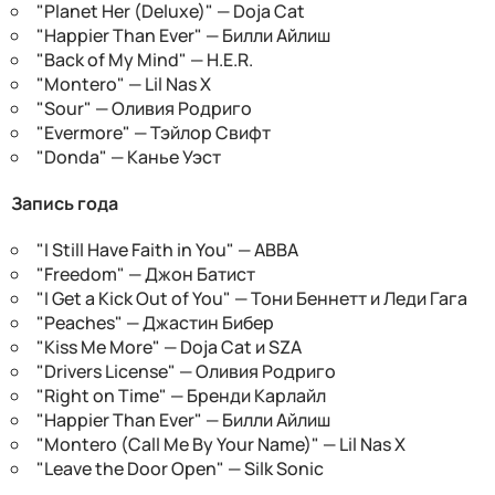
"Planet Her (Deluxe)" — Doja Cat
"Happier Than Ever" — Билли Айлиш
"Back of My Mind" — H.E.R.
"Montero" — Lil Nas X
"Sour" — Оливия Родриго
"Evermore" — Тэйлор Свифт
"Donda" — Канье Уэст
Запись года
"I Still Have Faith in You" — ABBA
"Freedom" — Джон Батист
"I Get a Kick Out of You" — Тони Беннетт и Леди Гага
"Peaches" — Джастин Бибер
"Kiss Me More" — Doja Cat и SZA
"Drivers License" — Оливия Родриго
"Right on Time" — Бренди Карлайл
"Happier Than Ever" — Билли Айлиш
"Montero (Call Me By Your Name)" — Lil Nas X
"Leave the Door Open" — Silk Sonic