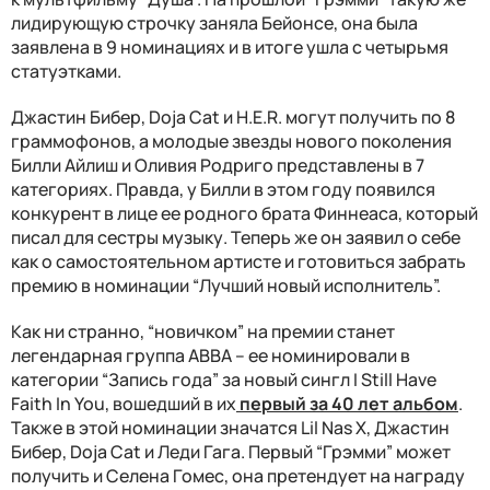
лидирующую строчку заняла Бейонсе, она была
заявлена в 9 номинациях и в итоге ушла с четырьмя
статуэтками.
Джастин Бибер, Doja Cat и H.E.R. могут получить по 8
граммофонов, а молодые звезды нового поколения
Билли Айлиш и Оливия Родриго представлены в 7
категориях. Правда, у Билли в этом году появился
конкурент в лице ее родного брата Финнеаса, который
писал для сестры музыку. Теперь же он заявил о себе
как о самостоятельном артисте и готовиться забрать
премию в номинации “Лучший новый исполнитель”.
Как ни странно, “новичком” на премии станет
легендарная группа ABBA – ее номинировали в
категории “Запись года” за новый сингл I Still Have
Faith In You, вошедший в их
первый за 40 лет альбом
.
Также в этой номинации значатся Lil Nas X, Джастин
Бибер, Doja Cat и Леди Гага. Первый “Грэмми” может
получить и Селена Гомес, она претендует на награду