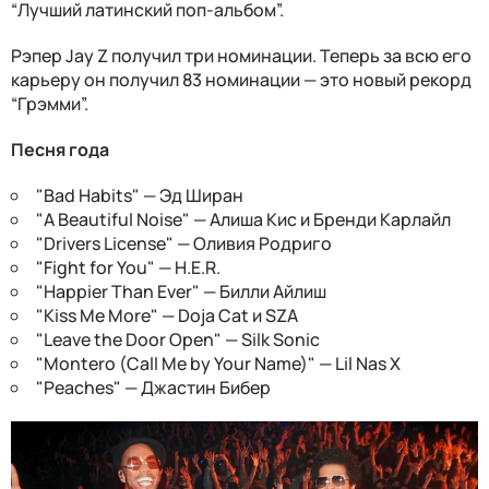
“Лучший латинский поп-альбом”.
Рэпер Jay Z получил три номинации. Теперь за всю его
карьеру он получил 83 номинации — это новый рекорд
“Грэмми”.
Песня года
"Bad Habits" — Эд Ширан
"A Beautiful Noise" — Алиша Кис и Бренди Карлайл
"Drivers License" — Оливия Родриго
"Fight for You" — H.E.R.
"Happier Than Ever" — Билли Айлиш
"Kiss Me More" — Doja Cat и SZA
"Leave the Door Open" — Silk Sonic
"Montero (Call Me by Your Name)" — Lil Nas X
"Peaches" — Джастин Бибер