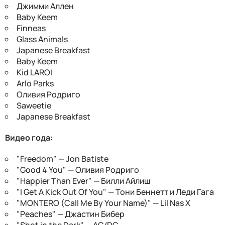
Джимми Аллен
Baby Keem
Finneas
Glass Animals
Japanese Breakfast
Baby Keem
Kid LAROI
Arlo Parks
Оливия Родриго
Saweetie
Japanese Breakfast
Видео года:
"Freedom" — Jon Batiste
"Good 4 You" — Оливия Родриго
"Happier Than Ever" — Билли Айлиш
"I Get A Kick Out Of You" — Тони Беннетт и Леди Гага
"MONTERO (Call Me By Your Name)" — Lil Nas X
"Peaches" — Джастин Бибер