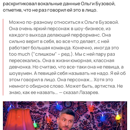
раскритиковал вокальные данные Ольги Бузовой,
отметив, что не раз говорил ей это в лицо.
Можно по-разному относиться к Ольге Бузовой.
Она очень яркий персонаж в шоу-бизнесе, из
каждого выхода делающий перформанс. Она
сильно верит в себя, во все что делает, с ней
работает большая команда. Конечно, иногда это
too much ("слишком" – ред.). Мы с ней пару раз
пересекались. Она в жизни юморная, классная
девчонка. Но считаю, что все-таки она не певица, а
шоувумен. А певицей себя называть не надо. Я ей об
этом говорил в лицо. Она персонаж… Хотя это
немного обидное слово. Может быть, артистка. Не
знаю, как ее назвать… — сказал Лазарев.