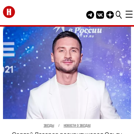
Перейти на главную
Telegram канал HEL
Группа HELLO В
Канал HELLO
ЗВЕЗДЫ
/
НОВОСТИ О ЗВЕЗДАХ