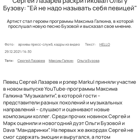
Сергей Лазарев раскритиковал Ольгу
Бузову: "Ей не надо называть себя певицей"
Артист стал героем программы Максима Галкина, в которой
прослушал новую песню Бузовой и высказал свое мнение.
Фото:
архивы пресс-служб, кадры из видео
Текст:
HELLO
29.12.2021 / 14:30
Теги:
Сергей Лазарев
Максим Галкин
Ольга Бузова
Певец Сергей Лазарев и рэпер Markul приняли участие
в новом выпуске YouTube-программы Максима
Галкина “Музыкалити”, в которой гости –
представители разных поколений и музыкальных
направлений – слушают и оценивают новые
композиции коллег. Среди прочих новинок Сергей и
Марк оценили и новогодний дуэт Ольги Бузовой и
Dava “Мандаринки”. На первых же аккордах Сергей не
смог сдержать эмоции и выругался, а потом