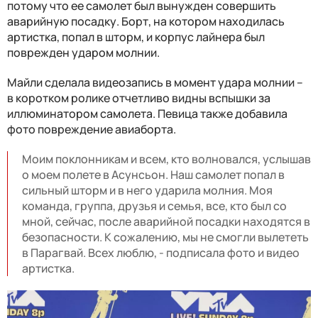
потому что ее самолет был вынужден совершить
аварийную посадку. Борт, на котором находилась
артистка, попал в шторм, и корпус лайнера был
поврежден ударом молнии.
Майли сделала видеозапись в момент удара молнии –
в коротком ролике отчетливо видны вспышки за
иллюминатором самолета. Певица также добавила
фото повреждение авиаборта.
Моим поклонникам и всем, кто волновался, услышав
о моем полете в Асунсьон. Наш самолет попал в
сильный шторм и в него ударила молния. Моя
команда, группа, друзья и семья, все, кто был со
мной, сейчас, после аварийной посадки находятся в
безопасности. К сожалению, мы не смогли вылететь
в Парагвай. Всех люблю, - подписала фото и видео
артистка.