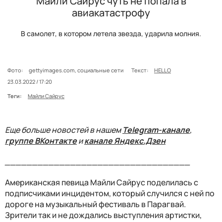
Майли Сайрус чуть не попала в
авиакатастрофу
В самолет, в котором летела звезда, ударила молния.
Фото:
gettyimages.com, социальные сети
Текст:
HELLO
23.03.2022 / 17:20
Теги:
Майли Сайрус
Еще больше новостей в нашем
Telegram-канале
,
группе ВКонтакте
и
канале Яндекс.Дзен
__________________________________
Американская певица Майли Сайрус поделилась с
подписчиками инцидентом, который случился с ней по
дороге на музыкальный фестиваль в Парагвай.
Зрители так и не дождались выступления артистки,