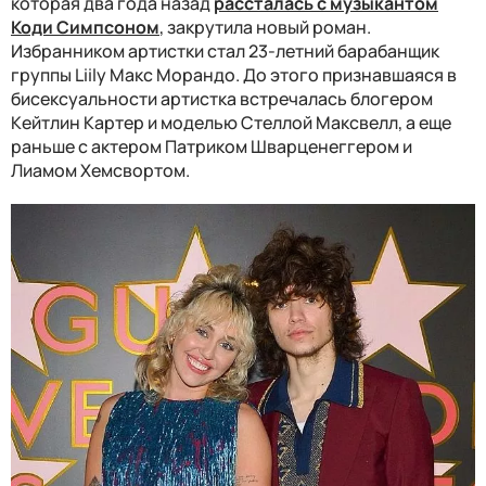
которая два года назад
рассталась с музыкантом
Коди Симпсоном
, закрутила новый роман.
Избранником артистки стал 23-летний барабанщик
группы Liily Макс Морандо. До этого признавшаяся в
бисексуальности артистка встречалась блогером
Кейтлин Картер и моделью Стеллой Максвелл, а еще
раньше с актером Патриком Шварценеггером и
Лиамом Хемсвортом.