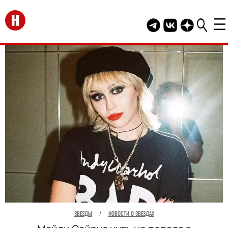
Перейти на главную
Telegram канал HEL
Группа HELLO В
Канал HELLO
ЗВЕЗДЫ
/
НОВОСТИ О ЗВЕЗДАХ