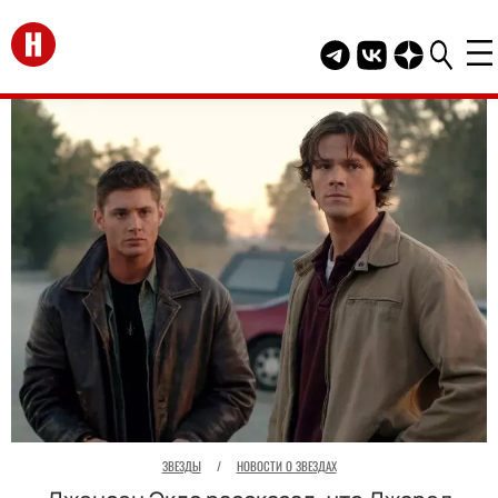
Перейти на главную
Telegram канал HEL
Группа HELLO В
Канал HELLO
ЗВЕЗДЫ
/
НОВОСТИ О ЗВЕЗДАХ