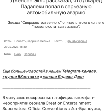
Дженсен Эклс рассказал, что Джаред
Падалеки попал в серьезную
автомобильную аварию
Звезда "Сверхъестественного" считает, что его коллеге
"повезло остаться в живых".
Фото:
Соцсети, кадры из фильма
Текст:
Дарья Бухарина
25.04.2022 / 18:30
Теги:
Кино
Сериалы
Еще больше новостей в нашем
Telegram-канале
,
группе ВКонтакте
и
канале Яндекс.Дзен
________________________________
В минувшее воскресенье на официальном фан-
мероприятии сериала Creation Entertainment
Supernatural Official Conventions в Ист-Брансуике,