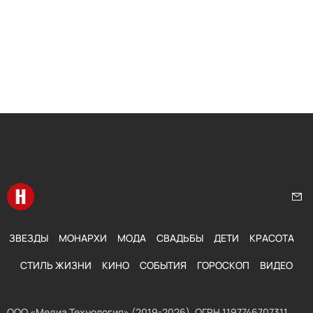
Перейти на главную
Нап
ЗВЕЗДЫ
МОНАРХИ
МОДА
СВАДЬБЫ
ДЕТИ
КРАСОТА
СТИЛЬ ЖИЗНИ
КИНО
СОБЫТИЯ
ГОРОСКОП
ВИДЕО
ООО «Медиа Технология» (2019-2026). ОГРН 1197746707311,