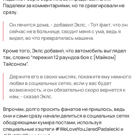
Падалеки за комментариями, но те среагировали не
сразу.
Он лечится дома, - добавил Эклс, - Тот факт, что он
сейчас не в больнице, сводит меня с ума, ведь я
видел, во что превратилась машина.
Кроме того, Эклс добавил, что автомобиль выглядел
так, словно “пережил 12 раундов боя с [Майком]
Тайсоном”.
Держите его в своих мыслях, покажите ему немного
любви в социальных сетях, если у вас будет
возможность, и он обязательно скоро вернется к
нам, - сказал Эклс.
Впрочем, долго просить фанатов не пришлось, ведь
они и сами сразу начали делиться в социальных сетях
ободряющими кумира постами, используя
специальные хэштеги #WeLoveYouJaredPadalecki и