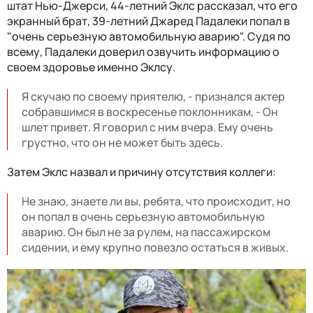
штат Нью-Джерси, 44-летний Эклс рассказал, что его
экранный брат, 39-летний Джаред Падалеки попал в
"очень серьезную автомобильную аварию". Судя по
всему, Падалеки доверил озвучить информацию о
своем здоровье именно Эклсу.
Я скучаю по своему приятелю, - признался актер
собравшимся в воскресенье поклонникам, - Он
шлет привет. Я говорил с ним вчера. Ему очень
грустно, что он не может быть здесь.
Затем Эклс назвал и причину отсутствия коллеги:
Не знаю, знаете ли вы, ребята, что происходит, но
он попал в очень серьезную автомобильную
аварию. Он был не за рулем, на пассажирском
сидении, и ему крупно повезло остаться в живых.