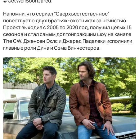
#GetWellSoonJared.
Напомни, что сериал “Сверхъестественное”
повествует о двух братьях-охотниках за нечистью.
Проект выходил с 2005 по 2020 год, получил целых 15
сезонов и стал самым долгоиграющим шоу на канале
The CW. Дженсен Эклс и Джаред Падалеки исполнили
главные роли Дина и Сэма Винчестеров.