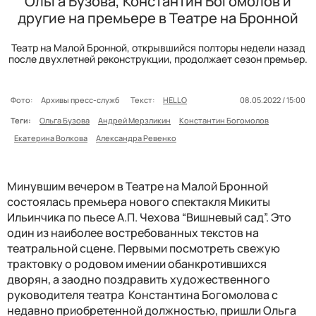
Ольга Бузова, Константин Богомолов и
другие на премьере в Театре на Бронной
Театр на Малой Бронной, открывшийся полторы недели назад
после двухлетней реконструкции, продолжает сезон премьер.
Фото:
Архивы пресс-служб
Текст:
HELLO
08.05.2022 / 15:00
Теги:
Ольга Бузова
Андрей Мерзликин
Константин Богомолов
Екатерина Волкова
Александра Ревенко
Минувшим вечером в Театре на Малой Бронной
состоялась премьера нового спектакля Микиты
Ильинчика по пьесе А.П. Чехова “Вишневый сад”. Это
один из наиболее востребованных текстов на
театральной сцене. Первыми посмотреть свежую
трактовку о родовом имении обанкротившихся
дворян, а заодно поздравить художественного
руководителя театра Константина Богомолова с
недавно приобретенной должностью, пришли Ольга