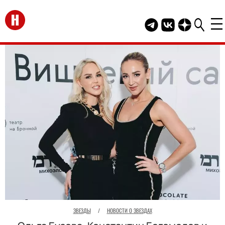
Перейти на главную
Telegram канал HEL
Группа HELLO В
Канал HELLO
ЗВЕЗДЫ
/
НОВОСТИ О ЗВЕЗДАХ