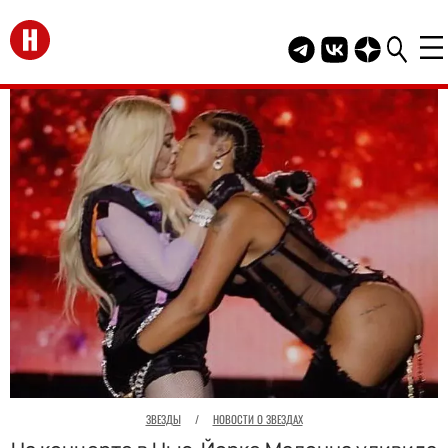
Перейти на главную
Telegram канал HEL
Группа HELLO В
Канал HELLO
ЗВЕЗДЫ
/
НОВОСТИ О ЗВЕЗДАХ