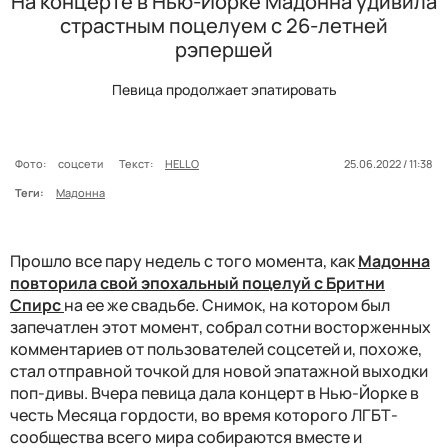
На концерте в Нью-Йорке Мадонна удивила
страстным поцелуем с 26-летней
рэпершей
Певица продолжает эпатировать
Фото:
соцсети
Текст:
HELLO
25.06.2022 / 11:38
Теги:
Мадонна
Прошло все пару недель с того момента, как
Мадонна
повторила свой эпохальный поцелуй с Бритни
Спирс
на ее же свадьбе. Снимок, на котором был
запечатлен этот момент, собрал сотни восторженных
комментариев от пользователей соцсетей и, похоже,
стал отправной точкой для новой эпатажной выходки
поп-дивы. Вчера певица дала концерт в Нью-Йорке в
честь Месяца гордости, во время которого ЛГБТ-
сообщества всего мира собираются вместе и