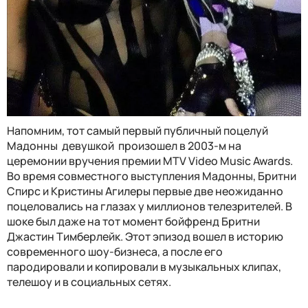
Напомним, тот самый первый публичный поцелуй
Мадонны девушкой произошел в 2003-м на
церемонии вручения премии MTV Video Music Awards.
Во время совместного выступления Мадонны, Бритни
Спирс и Кристины Агилеры первые две неожиданно
поцеловались на глазах у миллионов телезрителей. В
шоке был даже на тот момент бойфренд Бритни
Джастин Тимберлейк. Этот эпизод вошел в историю
современного шоу-бизнеса, а после его
пародировали и копировали в музыкальных клипах,
телешоу и в социальных сетях.