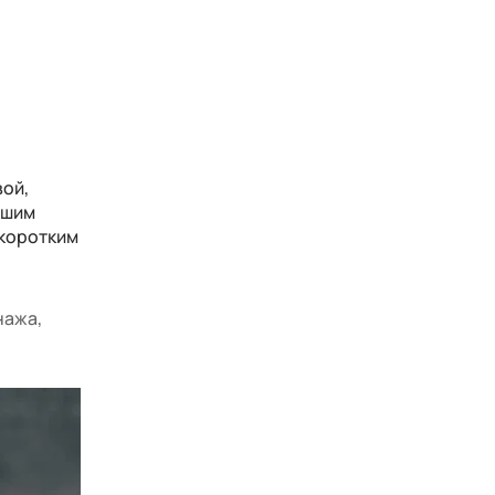
вой,
йшим
 коротким
нажа,