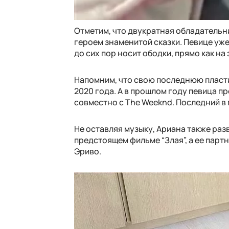
Отметим, что двукратная обладательни
героем знаменитой сказки. Певице уже
до сих пор носит ободки, прямо как на 
Напомним, что свою последнюю пластин
2020 года. А в прошлом году певица пре
совместно с The Weeknd. Последний в 
Не оставляя музыку, Ариана также раз
предстоящем фильме “Злая”, а ее парт
Эриво.