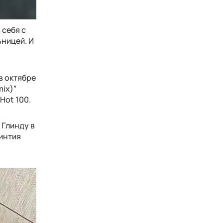
 себя с
ьницей. И
в октябре
mix)”
Hot 100.
 Глинду в
Синтия