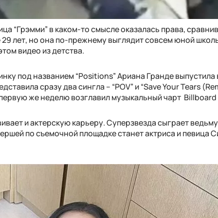
ца “Грэмми” в каком-то смысле оказалась права, сравнив
 29 лет, но она по-прежнему выглядит совсем юной школ
этом видео из детства.
ку под названием “Positions” Ариана Гранде выпустила 
дставила сразу два сингла – “POV” и “Save Your Tears (Re
первую же неделю возглавил музыкальный чарт Billboard 
вивает и актерскую карьеру. Суперзвезда сыграет ведьму
нершей по съемочной площадке станет актриса и певица 