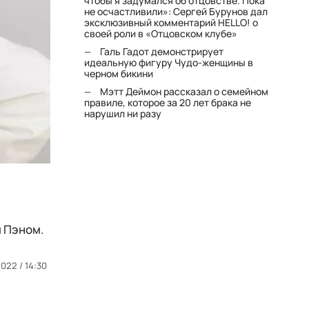
чтобы я задумался об отцовстве. Пока
не осчастливили»: Сергей Бурунов дал
эксклюзивный комментарий HELLO! о
своей роли в «Отцовском клубе»
Галь Гадот демонстрирует
идеальную фигуру Чудо-женщины в
черном бикини
Мэтт Деймон рассказал о семейном
правиле, которое за 20 лет брака не
нарушил ни разу
м Пэном.
022 / 14:30