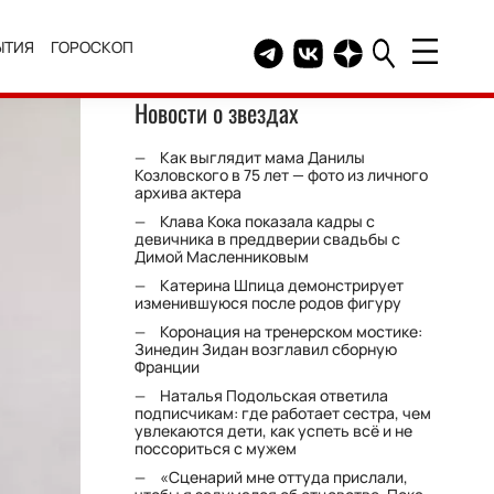
ЫТИЯ
ГОРОСКОП
Telegram канал HELLO
Группа HELLO Вконтакт
Канал HELLO в Дзе
Новости о звездах
Как выглядит мама Данилы
Козловского в 75 лет — фото из личного
архива актера
Клава Кока показала кадры с
девичника в преддверии свадьбы с
Димой Масленниковым
Катерина Шпица демонстрирует
изменившуюся после родов фигуру
Коронация на тренерском мостике:
Зинедин Зидан возглавил сборную
Франции
Наталья Подольская ответила
подписчикам: где работает сестра, чем
увлекаются дети, как успеть всё и не
поссориться с мужем
«Сценарий мне оттуда прислали,