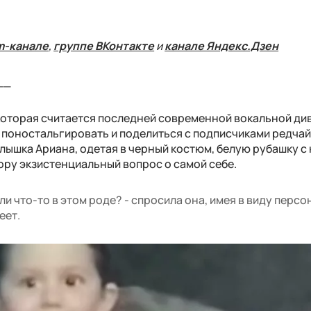
m-канале
,
группе ВКонтакте
и
канале Яндекс.Дзен
__
которая считается последней современной вокальной ди
ы поностальгировать и поделиться с подписчиками редча
алышка Ариана, одетая в черный костюм, белую рубашку с
ору экзистенциальный вопрос о самой себе.
ли что-то в этом роде? - спросила она, имея в виду персо
еет.