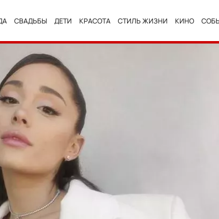
ДА
СВАДЬБЫ
ДЕТИ
КРАСОТА
СТИЛЬ ЖИЗНИ
КИНО
СОБ