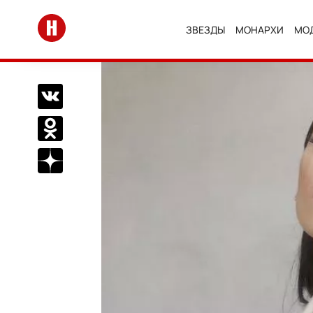
Перейти на главную
ЗВЕЗДЫ
МОНАРХИ
МО
Поделиться Вконтакте
Поделиться в Одноклассниках
Подписаться на нас в Дзен