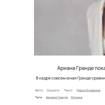
Ариана Гранде пок
В кадре совсем юная Гранде сравн
Фото:
Соцсети
Текст:
Дарья Бухарина
Теги:
Ариана Гранде
Музыка