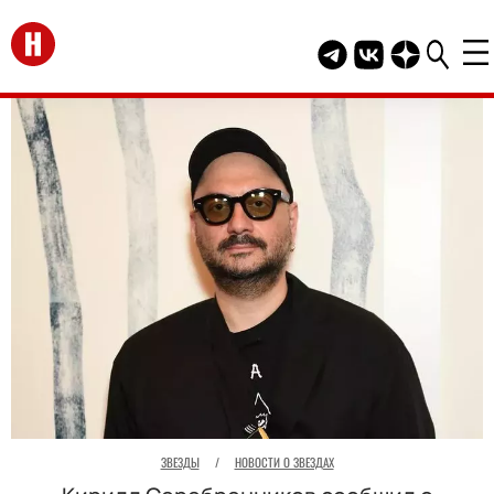
Перейти на главную
Telegram канал HEL
Группа HELLO В
Канал HELLO
ЗВЕЗДЫ
/
НОВОСТИ О ЗВЕЗДАХ