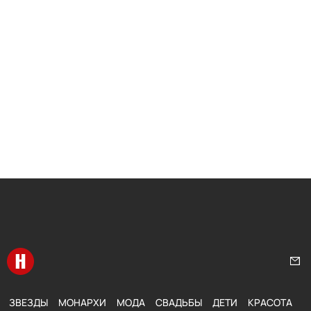
Перейти на главную
Нап
ЗВЕЗДЫ
МОНАРХИ
МОДА
СВАДЬБЫ
ДЕТИ
КРАСОТА